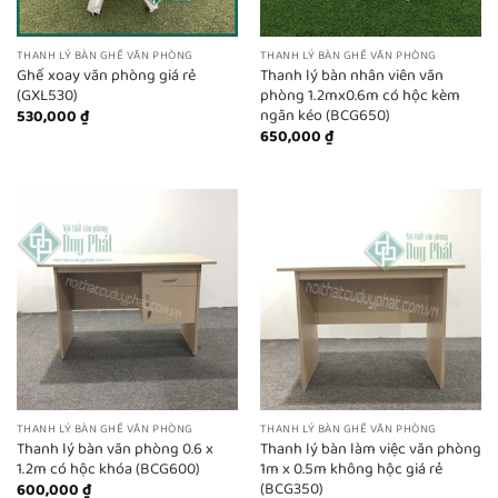
THANH LÝ BÀN GHẾ VĂN PHÒNG
THANH LÝ BÀN GHẾ VĂN PHÒNG
Ghế xoay văn phòng giá rẻ
Thanh lý bàn nhân viên văn
(GXL530)
phòng 1.2mx0.6m có hộc kèm
ngăn kéo (BCG650)
530,000
₫
650,000
₫
THANH LÝ BÀN GHẾ VĂN PHÒNG
THANH LÝ BÀN GHẾ VĂN PHÒNG
Thanh lý bàn văn phòng 0.6 x
Thanh lý bàn làm việc văn phòng
1.2m có hộc khóa (BCG600)
1m x 0.5m không hộc giá rẻ
(BCG350)
600,000
₫