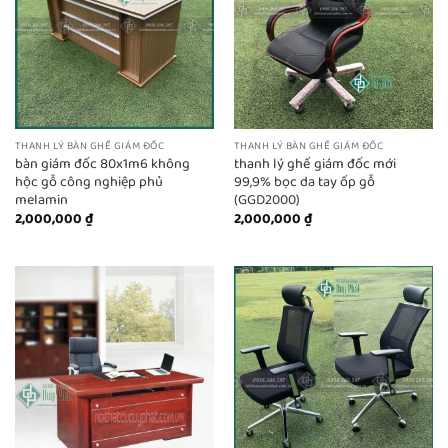
THANH LÝ BÀN GHẾ GIÁM ĐỐC
THANH LÝ BÀN GHẾ GIÁM ĐỐC
bàn giám đốc 80x1m6 không
thanh lý ghế giám đốc mới
hộc gỗ công nghiệp phủ
99,9% bọc da tay ốp gỗ
melamin
(GGD2000)
2,000,000
₫
2,000,000
₫