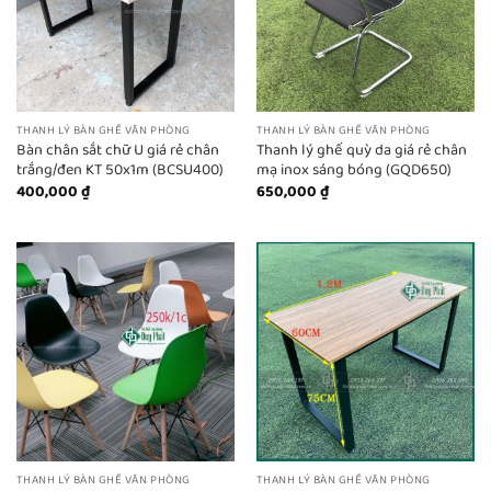
THANH LÝ BÀN GHẾ VĂN PHÒNG
THANH LÝ BÀN GHẾ VĂN PHÒNG
Bàn chân sắt chữ U giá rẻ chân
Thanh lý ghế quỳ da giá rẻ chân
trắng/đen KT 50x1m (BCSU400)
mạ inox sáng bóng (GQD650)
400,000
₫
650,000
₫
THANH LÝ BÀN GHẾ VĂN PHÒNG
THANH LÝ BÀN GHẾ VĂN PHÒNG