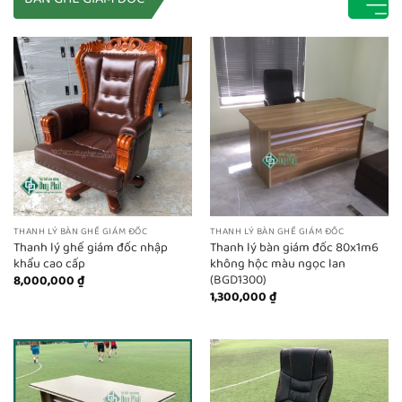
THANH LÝ BÀN GHẾ GIÁM ĐỐC
THANH LÝ BÀN GHẾ GIÁM ĐỐC
Thanh lý ghế giám đốc nhập
Thanh lý bàn giám đốc 80x1m6
khẩu cao cấp
không hộc màu ngọc lan
(BGD1300)
8,000,000
₫
1,300,000
₫