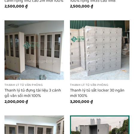
cánh rộng 1m2 cao 2m mới 100%
100% rộng 1m35 cao 1m8
2,500,000
₫
2,500,000
₫
THANH LÝ TỦ VĂN PHÒNG
THANH LÝ TỦ VĂN PHÒNG
Thanh lý tủ đựng tài liệu 3 cánh
Thanh lý tủ sắt locker 30 ngăn
gỗ vân sồi mới 100%
mới 100%
2,000,000
₫
3,200,000
₫