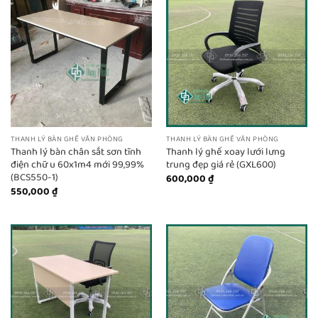
THANH LÝ BÀN GHẾ VĂN PHÒNG
THANH LÝ BÀN GHẾ VĂN PHÒNG
Thanh lý bàn chân sắt sơn tĩnh
Thanh lý ghế xoay lưới lưng
điện chữ u 60x1m4 mới 99,99%
trung đẹp giá rẻ (GXL600)
(BCS550-1)
600,000
₫
550,000
₫