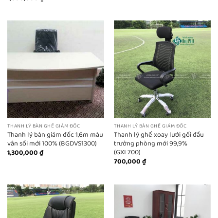
THANH LÝ BÀN GHẾ GIÁM ĐỐC
THANH LÝ BÀN GHẾ GIÁM ĐỐC
Thanh lý bàn giám đốc 1,6m màu
Thanh lý ghế xoay lưới gối đầu
vân sồi mới 100% (BGDVS1300)
trưởng phòng mới 99,9%
(GXL700)
1,300,000
₫
700,000
₫