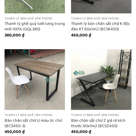
THANH LÝ BÀN GHẾ VĂN PHÒNG
THANH LÝ BÀN GHẾ VĂN PHÒNG
Thanh lý ghế quỳ lưới lưng trung
Thanh lý bàn chân sắt chữ K độc
mới 100% (GQL380)
đáo KT 60x1m2 (BCSK450)
380,000
₫
450,000
₫
THANH LÝ BÀN GHẾ VĂN PHÒNG
THANH LÝ BÀN GHẾ VĂN PHÒNG
Bàn chân sắt chữ U màu óc chó
Bàn chân sắt chữ Z giá rẻ kích
(BCS450-3)
thước 60x1m2 (BCSZ450)
450,000
₫
450,000
₫