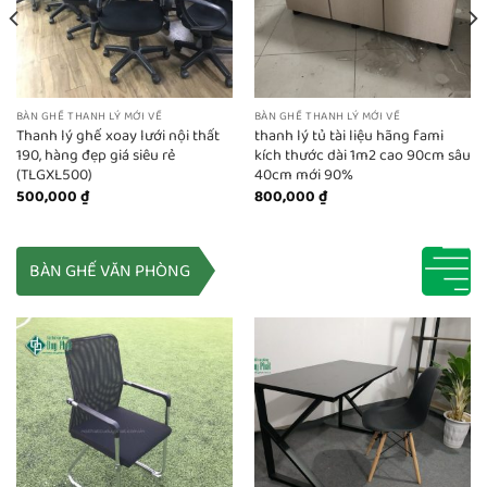
BÀN GHẾ THANH LÝ MỚI VỀ
BÀN GHẾ THANH LÝ MỚI VỀ
Thanh lý ghế xoay lưới nội thất
thanh lý tủ tài liệu hãng fami
190, hàng đẹp giá siêu rẻ
kích thước dài 1m2 cao 90cm sâu
(TLGXL500)
40cm mới 90%
500,000
₫
800,000
₫
BÀN GHẾ VĂN PHÒNG