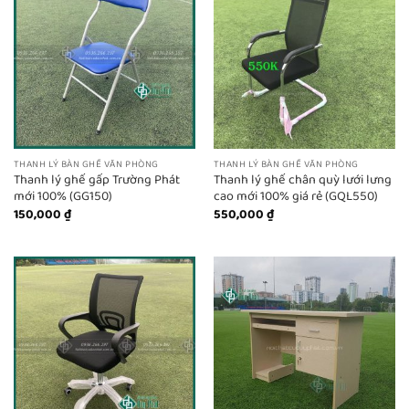
THANH LÝ BÀN GHẾ VĂN PHÒNG
THANH LÝ BÀN GHẾ VĂN PHÒNG
Thanh lý ghế gấp Trường Phát
Thanh lý ghế chân quỳ lưới lưng
mới 100% (GG150)
cao mới 100% giá rẻ (GQL550)
150,000
₫
550,000
₫