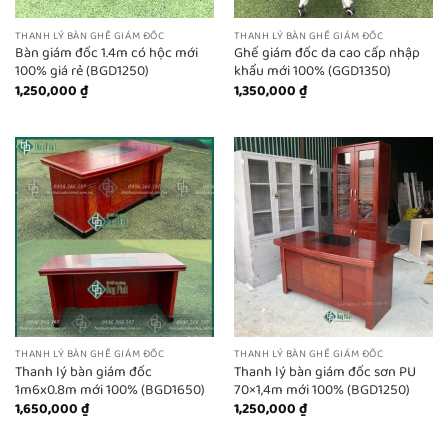
THANH LÝ BÀN GHẾ GIÁM ĐỐC
THANH LÝ BÀN GHẾ GIÁM ĐỐC
Bàn giám đốc 1.4m có hộc mới
Ghế giám đốc da cao cấp nhập
100% giá rẻ (BGD1250)
khẩu mới 100% (GGD1350)
1,250,000
₫
1,350,000
₫
THANH LÝ BÀN GHẾ GIÁM ĐỐC
THANH LÝ BÀN GHẾ GIÁM ĐỐC
Thanh lý bàn giám đốc
Thanh lý bàn giám đốc sơn PU
1m6x0.8m mới 100% (BGD1650)
70×1,4m mới 100% (BGD1250)
1,650,000
₫
1,250,000
₫