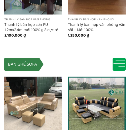
THANH LÝ BÀN HỌP VĂN PHÒNG
THANH LÝ BÀN HỌP VĂN PHÒNG
Thanh lý bàn họp sơn PU
Thanh lý bàn họp văn phòng vân
1.2mx2.4m mới 100% giá cực rẻ
sồi – Mới 100%
2,100,000
₫
1,250,000
₫
BÀN GHẾ SOFA