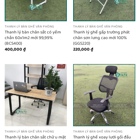
THANH LÝ BÀN GHẾ VĂN PHÒNG
THANH LÝ BÀN GHẾ VĂN PHÒNG
Thanh lý bàn chân sắt có yếm
Thanh lý ghế gấp trường phát
chắn 60x1m2 mới 99,99%
chân sơn lưng cao mới 100%
(BCS400)
(GGS220)
400,000
₫
220,000
₫
THANH LÝ BÀN GHẾ VĂN PHÒNG
THANH LÝ BÀN GHẾ VĂN PHÒNG
Thanh lý bàn chân sắt chữ u mặt
Thanh lý ghế xoay lưới gối đầu