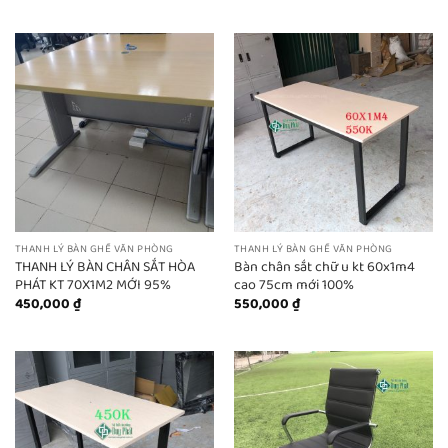
THANH LÝ BÀN GHẾ VĂN PHÒNG
THANH LÝ BÀN GHẾ VĂN PHÒNG
THANH LÝ BÀN CHÂN SẮT HÒA
Bàn chân sắt chữ u kt 60x1m4
PHÁT KT 70X1M2 MỚI 95%
cao 75cm mới 100%
450,000
₫
550,000
₫