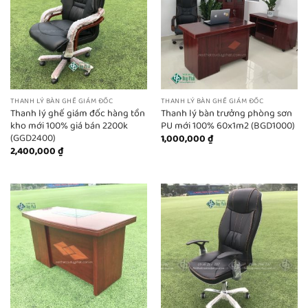
THANH LÝ BÀN GHẾ GIÁM ĐỐC
THANH LÝ BÀN GHẾ GIÁM ĐỐC
Thanh lý ghế giám đốc hàng tồn
Thanh lý bàn trưởng phòng sơn
kho mới 100% giá bán 2200k
PU mới 100% 60x1m2 (BGD1000)
(GGD2400)
1,000,000
₫
2,400,000
₫