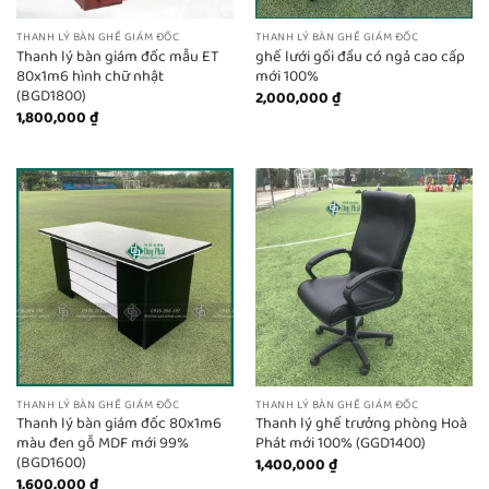
THANH LÝ BÀN GHẾ GIÁM ĐỐC
THANH LÝ BÀN GHẾ GIÁM ĐỐC
Thanh lý bàn giám đốc mẫu ET
ghế lưới gối đầu có ngả cao cấp
80x1m6 hình chữ nhật
mới 100%
(BGD1800)
2,000,000
₫
1,800,000
₫
THANH LÝ BÀN GHẾ GIÁM ĐỐC
THANH LÝ BÀN GHẾ GIÁM ĐỐC
Thanh lý bàn giám đốc 80x1m6
Thanh lý ghế trưởng phòng Hoà
màu đen gỗ MDF mới 99%
Phát mới 100% (GGD1400)
(BGD1600)
1,400,000
₫
1,600,000
₫