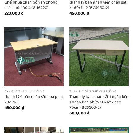
Ghế nhựa chân gỗ văn phòng,
thanh lý bàn nhân viên chân sắt
cafe mới 100% (GNG220)
kt 60x1m2 (BCS450-2)
220,000
₫
450,000
₫
BÀN GHẾ THANH LÝ MỚI VỀ
THANH LÝ BÀN GHẾ VĂN PHÒNG
thanh lý 4 bàn chân sắt hoà phát
Thanh lý bàn chân sắt 1 ngăn kéo
70x1m2
1 ngăn bàn phím 60x1m2 cao
75cm (BCS600-2)
450,000
₫
600,000
₫