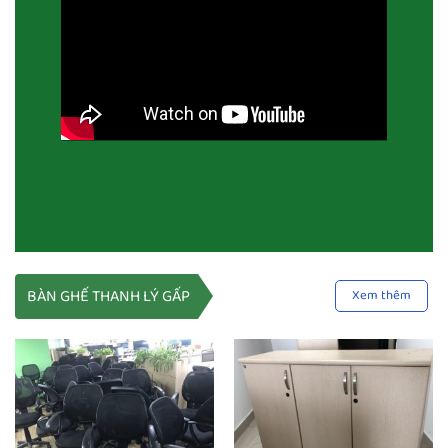
BÀN GHẾ THANH LÝ GẤP
Xem thêm