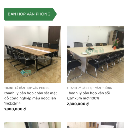
BÀN HỌP VĂN PHÒNG
THANH LÝ BÀN HỌP VĂN PHÒNG
THANH LÝ BÀN HỌP VĂN PHÒNG
thanh lý bàn họp chân sắt mặt
Thanh lý bàn họp vân sồi
gỗ công nghiệp màu ngọc lan
1,2mx3m mới 100%
1m2x2m4
2,300,000
₫
1,800,000
₫