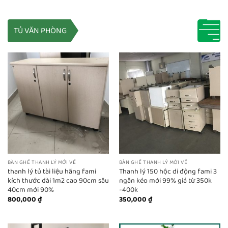
TỦ VĂN PHÒNG
BÀN GHẾ THANH LÝ MỚI VỀ
BÀN GHẾ THANH LÝ MỚI VỀ
thanh lý tủ tài liệu hãng fami
Thanh lý 150 hộc di động fami 3
kích thước dài 1m2 cao 90cm sâu
ngăn kéo mới 99% giá từ 350k
40cm mới 90%
-400k
800,000
₫
350,000
₫