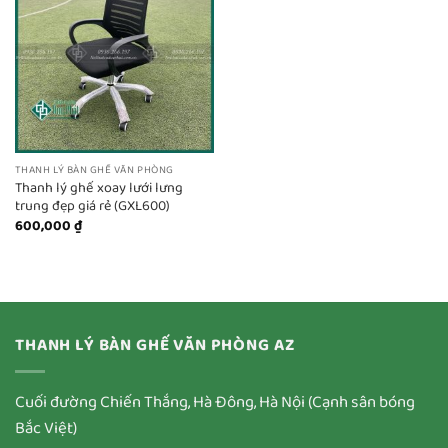
THANH LÝ BÀN GHẾ VĂN PHÒNG
Thanh lý ghế xoay lưới lưng
trung đẹp giá rẻ (GXL600)
600,000
₫
THANH LÝ BÀN GHẾ VĂN PHÒNG AZ
Cuối đường Chiến Thắng, Hà Đông, Hà Nội (Cạnh sân bóng
Bắc Việt)