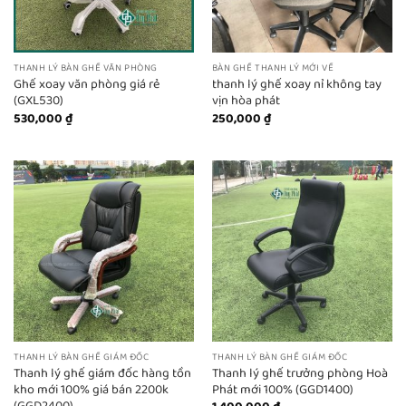
THANH LÝ BÀN GHẾ VĂN PHÒNG
BÀN GHẾ THANH LÝ MỚI VỀ
Ghế xoay văn phòng giá rẻ
thanh lý ghế xoay nỉ không tay
(GXL530)
vịn hòa phát
530,000
₫
250,000
₫
THANH LÝ BÀN GHẾ GIÁM ĐỐC
THANH LÝ BÀN GHẾ GIÁM ĐỐC
Thanh lý ghế giám đốc hàng tồn
Thanh lý ghế trưởng phòng Hoà
kho mới 100% giá bán 2200k
Phát mới 100% (GGD1400)
(GGD2400)