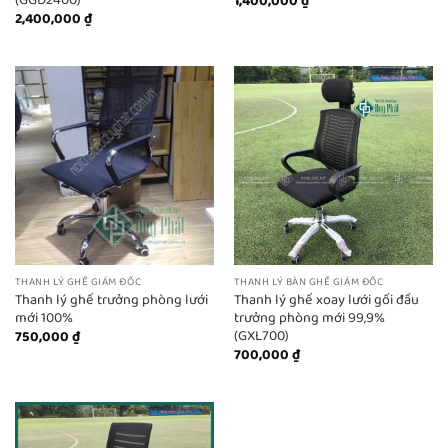
1,400,000
₫
2,400,000
₫
THANH LÝ GHẾ GIÁM ĐỐC
THANH LÝ BÀN GHẾ GIÁM ĐỐC
Thanh lý ghế trưởng phòng lưới
Thanh lý ghế xoay lưới gối đầu
mới 100%
trưởng phòng mới 99,9%
(GXL700)
750,000
₫
700,000
₫