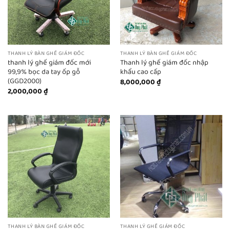
THANH LÝ BÀN GHẾ GIÁM ĐỐC
THANH LÝ BÀN GHẾ GIÁM ĐỐC
thanh lý ghế giám đốc mới
Thanh lý ghế giám đốc nhập
99,9% bọc da tay ốp gỗ
khẩu cao cấp
(GGD2000)
8,000,000
₫
2,000,000
₫
THANH LÝ BÀN GHẾ GIÁM ĐỐC
THANH LÝ GHẾ GIÁM ĐỐC