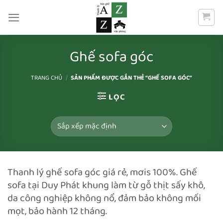
Bỏ
qua
nội
dung
Ghế sofa góc
TRANG CHỦ
/
SẢN PHẨM ĐƯỢC GẮN THẺ “GHẾ SOFA GÓC”
LỌC
Thanh lý ghế sofa góc giá rẻ, mơis 100%. Ghế
sofa tại Duy Phát khung làm từ gỗ thịt sấy khô,
da công nghiệp không nổ, đảm bảo không mối
mọt, bảo hành 12 tháng.