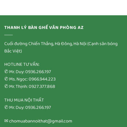
THANH LÝ BÀN GHẾ VĂN PHÒNG AZ
Cuối đường Chiến Thắng, Hà Đông, Hà Nội (Cạnh sân bóng
Bắc Việt)
HOTLINE TƯ VẤN:
✆ Mr. Duy: 0936.266.197
✆ Ms. Ngọc: 0966.944.223
✆ Mr. Thịnh: 0927.377.868
THU MUA NỘI THẤT
✆ Mr. Duy: 0936.266.197
✉ chomuabannoithat@gmail.com