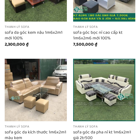
THANH LÝ SOFA
THANH LÝ SOFA
sofa da góc kem nâu 1m6x2m1
sofa góc bọc nỉ cao cấp kt
mới 100%
1m6x2m6 mới 100%
2,300,000
₫
7,500,000
₫
THANH LÝ SOFA
THANH LÝ SOFA
sofa góc da kích thước 1m6x2m1
sofa góc da pha nỉ kt 1m6x2m1
màu kem
giá 2tr500