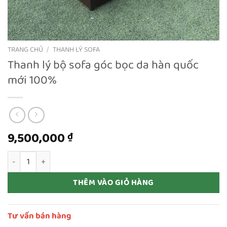
TRANG CHỦ
/
THANH LÝ SOFA
Thanh lý bộ sofa góc bọc da hàn quốc
mới 100%
9,500,000
₫
Thanh lý bộ sofa góc bọc da hàn quốc mới 100% số lượng
THÊM VÀO GIỎ HÀNG
Tư vấn bán hàng