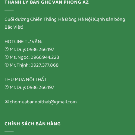
THANH LÝ BÀN GHẾ VĂN PHÒNG AZ
Cuối đường Chiến Thắng, Hà Đông, Hà Nội (Cạnh sân bóng
Bắc Việt)
HOTLINE TƯ VẤN:
✆ Mr. Duy: 0936.266.197
✆ Ms. Ngọc: 0966.944.223
✆ Mr. Thịnh: 0927.377.868
THU MUA NỘI THẤT
✆ Mr. Duy: 0936.266.197
✉ chomuabannoithat@gmail.com
CHÍNH SÁCH BÁN HÀNG