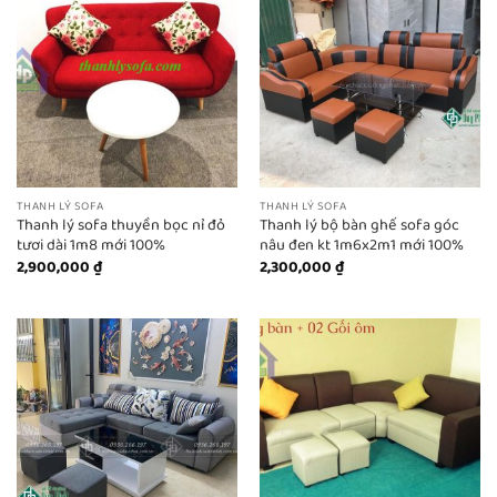
THANH LÝ SOFA
THANH LÝ SOFA
Thanh lý sofa thuyền bọc nỉ đỏ
Thanh lý bộ bàn ghế sofa góc
tươi dài 1m8 mới 100%
nâu đen kt 1m6x2m1 mới 100%
2,900,000
₫
2,300,000
₫