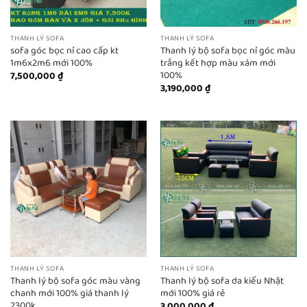
THANH LÝ SOFA
THANH LÝ SOFA
sofa góc bọc nỉ cao cấp kt
Thanh lý bộ sofa bọc nỉ góc màu
1m6x2m6 mới 100%
trắng kết hợp màu xám mới
100%
7,500,000
₫
3,190,000
₫
THANH LÝ SOFA
THANH LÝ SOFA
Thanh lý bộ sofa góc màu vàng
Thanh lý bộ sofa da kiểu Nhật
chanh mới 100% giá thanh lý
mới 100% giá rẻ
2300k
3,000,000
₫