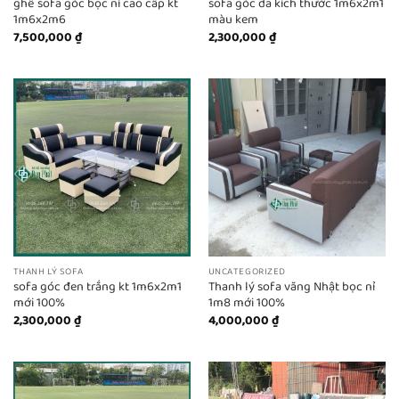
ghế sofa góc bọc nỉ cao cấp kt
sofa góc da kích thước 1m6x2m1
1m6x2m6
màu kem
7,500,000
₫
2,300,000
₫
THANH LÝ SOFA
UNCATEGORIZED
sofa góc đen trắng kt 1m6x2m1
Thanh lý sofa văng Nhật bọc nỉ
mới 100%
1m8 mới 100%
2,300,000
₫
4,000,000
₫