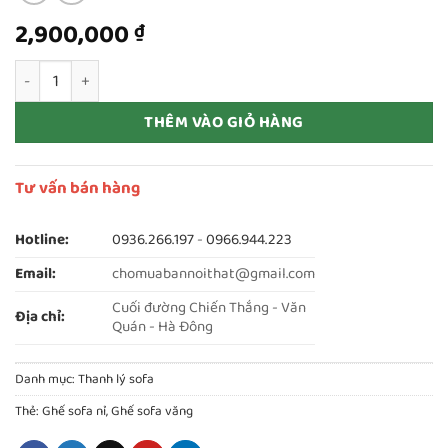
2,900,000
₫
Thanh lý sofa thuyền bọc nỉ màu tím khói 1m8 mới 100% số lượn
THÊM VÀO GIỎ HÀNG
Tư vấn bán hàng
Hotline:
0936.266.197
-
0966.944.223
Email:
chomuabannoithat@gmail.com
Cuối đường Chiến Thắng - Văn
Địa chỉ:
Quán - Hà Đông
Danh mục:
Thanh lý sofa
Thẻ:
Ghế sofa nỉ
,
Ghế sofa văng