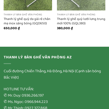
THANH LÝ BÀN GHẾ VĂN PHÒNG
THANH LÝ BÀN GHẾ VĂN PHÒNG
Thanh lý ghế quỳ da giá rẻ chân
Thanh lý ghế quỳ lưới lưng trung
mạ inox sáng bóng (GQD650)
mới 100% (GQL380)
650,000
₫
380,000
₫
THANH LÝ BÀN GHẾ VĂN PHÒNG AZ
Cuối đường Chiến Thắng, Hà Đông, Hà Nội (Cạnh sân bóng
Bắc Việt)
HOTLINE TƯ VẤN:
✆ Mr. Duy: 0936.266.197
✆ Ms. Ngọc: 0966.944.223
✆ Mr. Thịnh: 0927.377.868