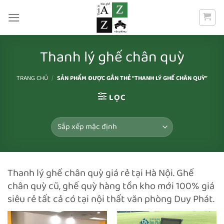
Bỏ
qua
nội
dung
Thanh lý ghế chân quỳ
TRANG CHỦ
/
SẢN PHẨM ĐƯỢC GẮN THẺ “THANH LÝ GHẾ CHÂN QUỲ”
LỌC
Thanh lý ghế chân quỳ giá rẻ tại Hà Nội. Ghế
chân quỳ cũ, ghế quỳ hàng tồn kho mới 100% giá
siêu rẻ tất cả có tại nội thất văn phòng Duy Phát.