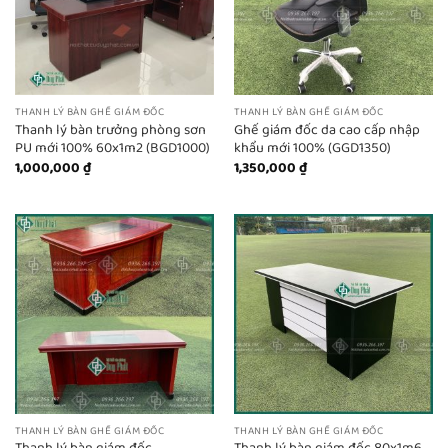
THANH LÝ BÀN GHẾ GIÁM ĐỐC
THANH LÝ BÀN GHẾ GIÁM ĐỐC
Thanh lý bàn trưởng phòng sơn
Ghế giám đốc da cao cấp nhập
PU mới 100% 60x1m2 (BGD1000)
khẩu mới 100% (GGD1350)
1,000,000
₫
1,350,000
₫
THANH LÝ BÀN GHẾ GIÁM ĐỐC
THANH LÝ BÀN GHẾ GIÁM ĐỐC