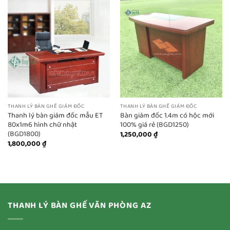
THANH LÝ BÀN GHẾ GIÁM ĐỐC
THANH LÝ BÀN GHẾ GIÁM ĐỐC
Thanh lý bàn giám đốc mẫu ET
Bàn giám đốc 1.4m có hộc mới
80x1m6 hình chữ nhật
100% giá rẻ (BGD1250)
(BGD1800)
1,250,000
₫
1,800,000
₫
THANH LÝ BÀN GHẾ VĂN PHÒNG AZ