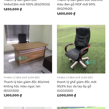
Thanh lý bàn giám đốc
Thanh lý bàn giám đốc 80x1m6
1m6x0.8m mới 100% (BGD1650)
màu đen gỗ MDF mới 99%
(BGD1600)
1,650,000
₫
1,600,000
₫
THANH LÝ BÀN GHẾ GIÁM ĐỐC
THANH LÝ BÀN GHẾ GIÁM ĐỐC
Thanh lý bàn giám đốc 80x1m6
thanh lý ghế giám đốc mới
không hộc màu ngọc lan
99,9% bọc da tay ốp gỗ
(BGD1300)
(GGD2000)
1,300,000
₫
2,000,000
₫