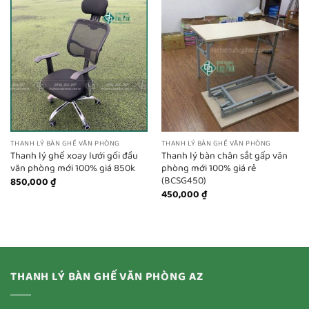
THANH LÝ BÀN GHẾ VĂN PHÒNG
THANH LÝ BÀN GHẾ VĂN PHÒNG
Thanh lý ghế xoay lưới gối đầu
Thanh lý bàn chân sắt gấp văn
văn phòng mới 100% giá 850k
phòng mới 100% giá rẻ
(BCSG450)
850,000
₫
450,000
₫
THANH LÝ BÀN GHẾ VĂN PHÒNG AZ