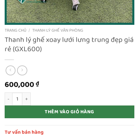
TRANG CHỦ
/
THANH LÝ GHẾ VĂN PHÒNG
Thanh lý ghế xoay lưới lưng trung đẹp giá
rẻ (GXL600)
600,000
₫
Thanh lý ghế xoay lưới lưng trung đẹp giá rẻ (GXL600) số lượng
THÊM VÀO GIỎ HÀNG
Tư vấn bán hàng