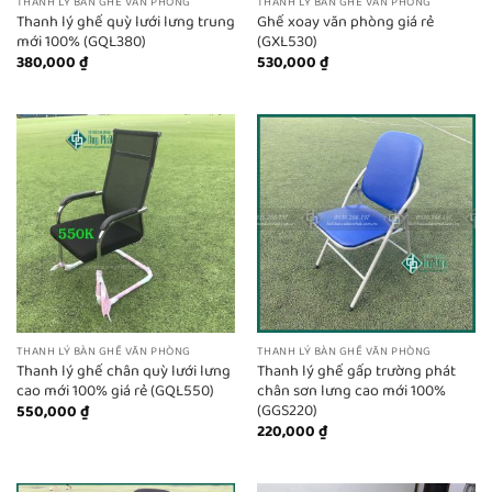
THANH LÝ BÀN GHẾ VĂN PHÒNG
THANH LÝ BÀN GHẾ VĂN PHÒNG
Thanh lý ghế quỳ lưới lưng trung
Ghế xoay văn phòng giá rẻ
mới 100% (GQL380)
(GXL530)
380,000
₫
530,000
₫
THANH LÝ BÀN GHẾ VĂN PHÒNG
THANH LÝ BÀN GHẾ VĂN PHÒNG
Thanh lý ghế chân quỳ lưới lưng
Thanh lý ghế gấp trường phát
cao mới 100% giá rẻ (GQL550)
chân sơn lưng cao mới 100%
(GGS220)
550,000
₫
220,000
₫