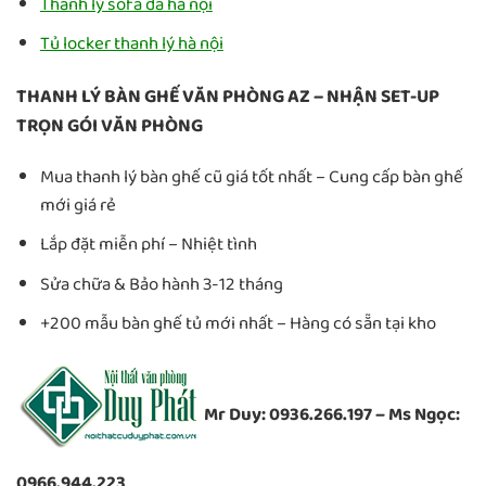
Thanh lý sofa da hà nội
Tủ locker thanh lý hà nội
THANH LÝ BÀN GHẾ VĂN PHÒNG AZ – NHẬN SET-UP
TRỌN GÓI VĂN PHÒNG
Mua thanh lý bàn ghế cũ giá tốt nhất – Cung cấp bàn ghế
mới giá rẻ
Lắp đặt miễn phí – Nhiệt tình
Sửa chữa & Bảo hành 3-12 tháng
+200 mẫu bàn ghế tủ mới nhất – Hàng có sẵn tại kho
Mr Duy: 0936.266.197 – Ms Ngọc:
0966.944.223