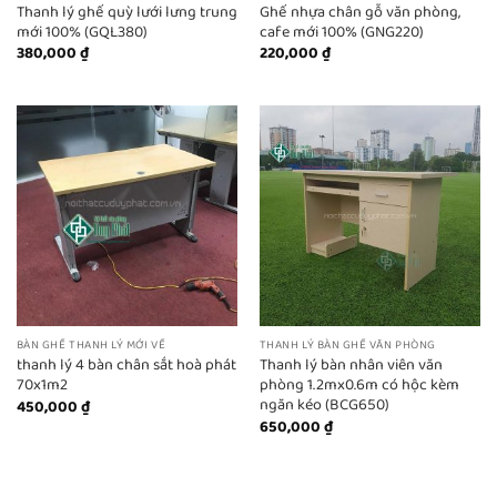
Thanh lý ghế quỳ lưới lưng trung
Ghế nhựa chân gỗ văn phòng,
mới 100% (GQL380)
cafe mới 100% (GNG220)
380,000
₫
220,000
₫
BÀN GHẾ THANH LÝ MỚI VỀ
THANH LÝ BÀN GHẾ VĂN PHÒNG
thanh lý 4 bàn chân sắt hoà phát
Thanh lý bàn nhân viên văn
70x1m2
phòng 1.2mx0.6m có hộc kèm
ngăn kéo (BCG650)
450,000
₫
650,000
₫