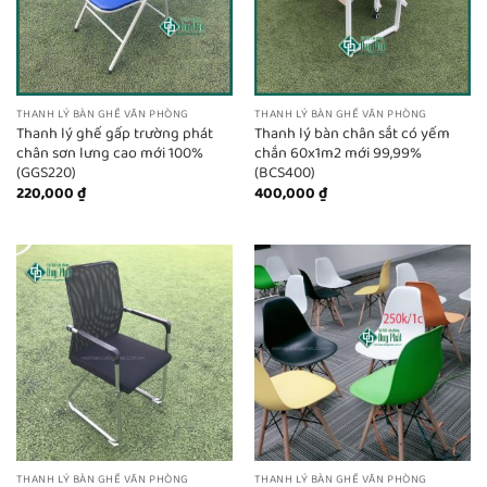
THANH LÝ BÀN GHẾ VĂN PHÒNG
THANH LÝ BÀN GHẾ VĂN PHÒNG
Thanh lý ghế gấp trường phát
Thanh lý bàn chân sắt có yếm
chân sơn lưng cao mới 100%
chắn 60x1m2 mới 99,99%
(GGS220)
(BCS400)
220,000
₫
400,000
₫
THANH LÝ BÀN GHẾ VĂN PHÒNG
THANH LÝ BÀN GHẾ VĂN PHÒNG