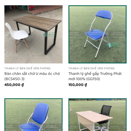
THANH LÝ BÀN GHẾ VĂN PHÒNG
THANH LÝ BÀN GHẾ VĂN PHÒNG
Bàn chân sắt chữ U màu óc chó
Thanh lý ghế gấp Trường Phát
(BCS450-3)
mới 100% (GG150)
450,000
₫
150,000
₫