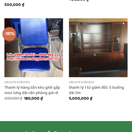
500,000
₫
-10%
UNCATEGORIZED
UNCATEGORIZED
Thanh lý hàng tồn kho ghế gấp
thanh lý 1 tủ giám đốc 5 buồng
inox lưng dài văn phòng giá rẻ
dài 2m
Giá
Giá
200,000
₫
180,000
₫
5,000,000
₫
gốc
hiện
là:
tại
200,000 ₫.
là:
180,000 ₫.