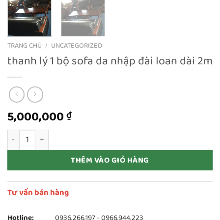
TRANG CHỦ
/
UNCATEGORIZED
thanh lý 1 bộ sofa da nhập đài loan dài 2m
5,000,000
₫
thanh lý 1 bộ sofa da nhập đài loan dài 2m số lượng
THÊM VÀO GIỎ HÀNG
Tư vấn bán hàng
Hotline:
0936.266.197
-
0966.944.223