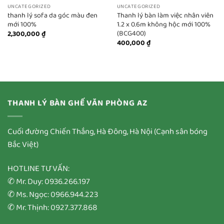
UNCATEGORIZED
UNCATEGORIZED
thanh lý sofa da góc màu đen
Thanh lý bàn làm việc nhân viên
mới 100%
1.2 x 0.6m không hộc mới 100%
(BCG400)
2,300,000
₫
400,000
₫
THANH LÝ BÀN GHẾ VĂN PHÒNG AZ
Cuối đường Chiến Thắng, Hà Đông, Hà Nội (Cạnh sân bóng
Bắc Việt)
HOTLINE TƯ VẤN:
✆ Mr. Duy: 0936.266.197
✆ Ms. Ngọc: 0966.944.223
✆ Mr. Thịnh: 0927.377.868