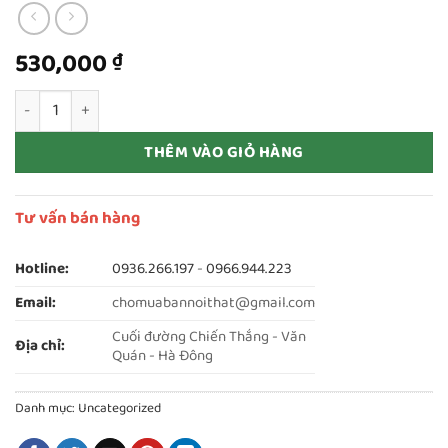
530,000
₫
Thanh lý ghế xoay nhân viên lưới chân inox mới 100% giá thanh 
THÊM VÀO GIỎ HÀNG
Tư vấn bán hàng
Hotline:
0936.266.197
-
0966.944.223
Email:
chomuabannoithat@gmail.com
Cuối đường Chiến Thắng - Văn
Địa chỉ:
Quán - Hà Đông
Danh mục:
Uncategorized