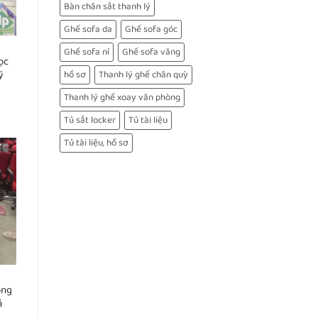
Bàn chân sắt thanh lý
Ghế sofa da
Ghế sofa góc
Ghế sofa nỉ
Ghế sofa văng
ọc
ý
hồ sơ
Thanh lý ghế chân quỳ
Thanh lý ghế xoay văn phòng
Tủ sắt locker
Tủ tài liệu
Tủ tài liệu, hồ sơ
òng
á