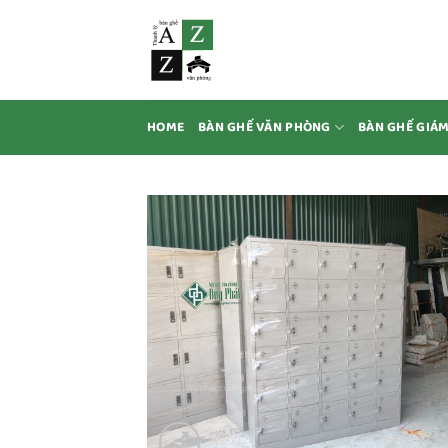
Bỏ
qua
nội
dung
HOME
BÀN GHẾ VĂN PHÒNG
BÀN GHẾ GIÁ