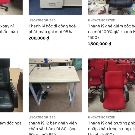
UNCATEGORIZED
UNCATEGORIZED
 xoay nỉ
Thanh lý hộc di động hoà
Thanh lý ghế giám đốc b
 khẩu màu
phát màu ghi mới 98%
da mới 100% giá thanh l
1500k
200,000
₫
1,500,000
₫
UNCATEGORIZED
UNCATEGORIZED
giám đốc hoà
thanh lý 12 bàn nhân viên
Thanh lý ghế trưởng ph
chân sắt bàn dài 80 rộng
nhập khẩu lưng trung gi
50cm mới 95%
thanh lý 400k