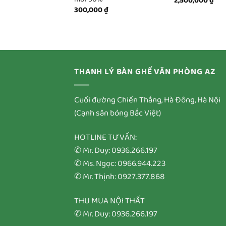
2,500,000
₫
300,000
₫
THANH LÝ BÀN GHẾ VĂN PHÒNG AZ
Cuối đường Chiến Thắng, Hà Đông, Hà Nội
(Cạnh sân bóng Bắc Việt)
HOTLINE TƯ VẤN:
✆ Mr. Duy: 0936.266.197
✆ Ms. Ngọc: 0966.944.223
✆ Mr. Thịnh: 0927.377.868
THU MUA NỘI THẤT
✆ Mr. Duy: 0936.266.197