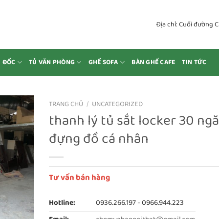
Địa chỉ: Cuối đường 
M ĐỐC
TỦ VĂN PHÒNG
GHẾ SOFA
BÀN GHẾ CAFE
TIN TỨC
TRANG CHỦ
/
UNCATEGORIZED
thanh lý tủ sắt locker 30 ng
đựng đồ cá nhân
Tư vấn bán hàng
Hotline:
0936.266.197
-
0966.944.223