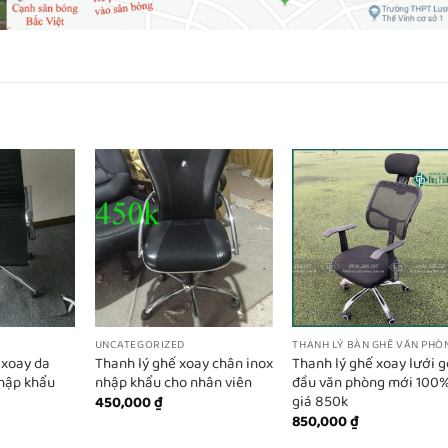
UNCATEGORIZED
THANH LÝ BÀN GHẾ VĂN PHÒ
 xoay da
Thanh lý ghế xoay chân inox
Thanh lý ghế xoay lưới g
hập khẩu
nhập khẩu cho nhân viên
đầu văn phòng mới 100
giá 850k
450,000
₫
850,000
₫