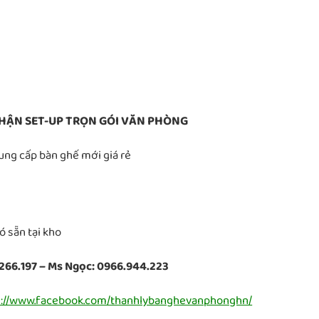
HẬN SET-UP TRỌN GÓI VĂN PHÒNG
Cung cấp bàn ghế mới giá rẻ
 sẵn tại kho
266.197 – Ms Ngọc: 0966.944.223
s://www.facebook.com/thanhlybanghevanphonghn/