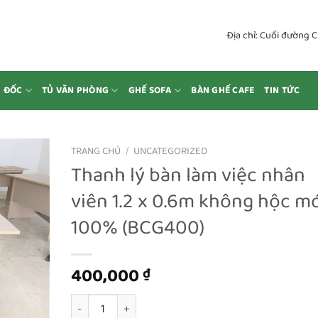
Địa chỉ: Cuối đường 
M ĐỐC
TỦ VĂN PHÒNG
GHẾ SOFA
BÀN GHẾ CAFE
TIN TỨC
TRANG CHỦ
/
UNCATEGORIZED
Thanh lý bàn làm việc nhân
viên 1.2 x 0.6m không hộc m
100% (BCG400)
400,000
₫
Thanh lý bàn làm việc nhân viên 1.2 x 0.6m không 