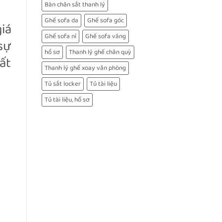
Bàn chân sắt thanh lý
Ghế sofa da
Ghế sofa góc
iá
Ghế sofa nỉ
Ghế sofa văng
sự
hồ sơ
Thanh lý ghế chân quỳ
ất
Thanh lý ghế xoay văn phòng
Tủ sắt locker
Tủ tài liệu
Tủ tài liệu, hồ sơ