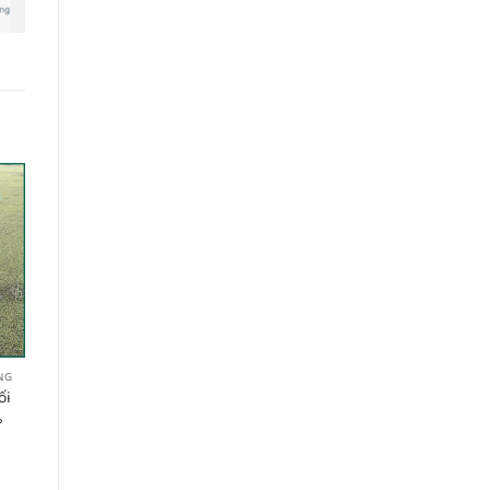
NG
ối
%