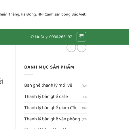
Chiến Thắng, Hà Đông, HN (Cạnh sân bóng Bắc Việt)
✆ Mr. Duy: 0936.266.197
DANH MỤC SẢN PHẨM
ới
Bàn ghế thanh lý mới về
(10)
Thanh lý bàn ghế cafe
(3)
Thanh lý bàn ghế giám đốc
(16)
Thanh lý bàn ghế văn phòng
(27)
hộc mới 100% (BCG400) số lượng