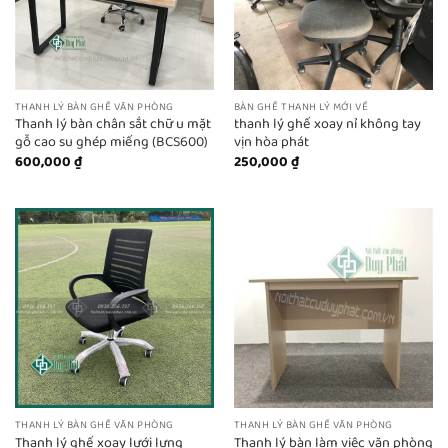
THANH LÝ BÀN GHẾ VĂN PHÒNG
BÀN GHẾ THANH LÝ MỚI VỀ
Thanh lý bàn chân sắt chữ u mặt
thanh lý ghế xoay nỉ không tay
gỗ cao su ghép miếng (BCS600)
vịn hòa phát
600,000
₫
250,000
₫
THANH LÝ BÀN GHẾ VĂN PHÒNG
THANH LÝ BÀN GHẾ VĂN PHÒNG
Thanh lý ghế xoay lưới lưng
Thanh lý bàn làm việc văn phòng