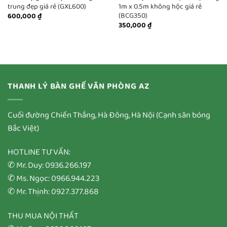
trung đẹp giá rẻ (GXL600)
1m x 0.5m không hộc giá rẻ
(BCG350)
600,000
₫
350,000
₫
THANH LÝ BÀN GHẾ VĂN PHÒNG AZ
Cuối đường Chiến Thắng, Hà Đông, Hà Nội (Cạnh sân bóng
Bắc Việt)
HOTLINE TƯ VẤN:
✆ Mr. Duy: 0936.266.197
✆ Ms. Ngọc: 0966.944.223
✆ Mr. Thịnh: 0927.377.868
THU MUA NỘI THẤT