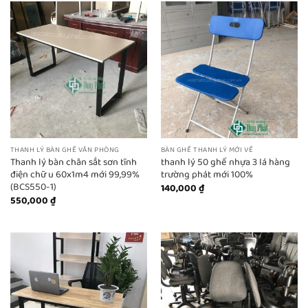
THANH LÝ BÀN GHẾ VĂN PHÒNG
BÀN GHẾ THANH LÝ MỚI VỀ
Thanh lý bàn chân sắt sơn tĩnh
thanh lý 50 ghế nhựa 3 lá hàng
điện chữ u 60x1m4 mới 99,99%
trường phát mới 100%
(BCS550-1)
140,000
₫
550,000
₫