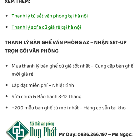
XEM THÊM:
Thanh lý tủ sắt văn phòng tại hà nội
Thanh lý sofa cũ giá rẻ tại hà nội
THANH LÝ BÀN GHẾ VĂN PHÒNG AZ – NHẬN SET-UP
TRỌN GÓI VĂN PHÒNG
Mua thanh lý bàn ghế cũ giá tốt nhất – Cung cấp bàn ghế
mới giá rẻ
Lắp đặt miễn phí – Nhiệt tình
Sửa chữa & Bảo hành 3-12 tháng
+200 mẫu bàn ghế tủ mới nhất – Hàng có sẵn tại kho
Mr Duy: 0936.266.197 – Ms Ngọc: