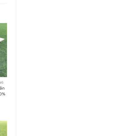
NG
hân
00%