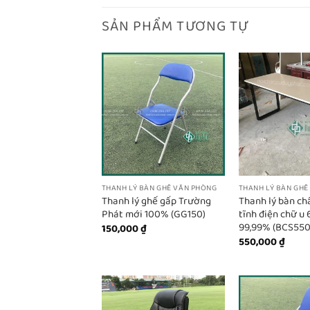
SẢN PHẨM TƯƠNG TỰ
THANH LÝ BÀN GHẾ VĂN PHÒNG
THANH LÝ BÀN GHẾ
Thanh lý ghế gấp Trường
Thanh lý bàn ch
Phát mới 100% (GG150)
tĩnh điện chữ u
99,99% (BCS550
150,000
₫
550,000
₫