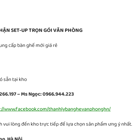
HẬN SET-UP TRỌN GÓI VĂN PHÒNG
Cung cấp bàn ghế mới giá rẻ
 sẵn tại kho
266.197 – Ms Ngọc: 0966.944.223
s://www.facebook.com/thanhlybanghevanphonghn/
 vui lòng đến kho trực tiếp để lựa chọn sản phẩm ưng ý nhất.
ng, Hà Nội