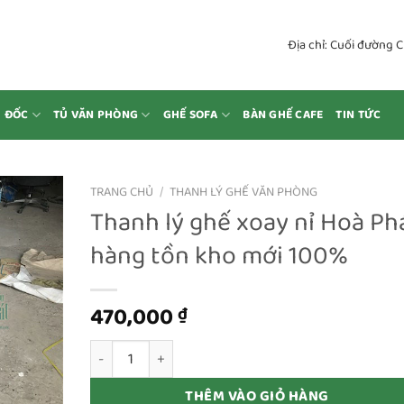
Địa chỉ: Cuối đường 
M ĐỐC
TỦ VĂN PHÒNG
GHẾ SOFA
BÀN GHẾ CAFE
TIN TỨC
TRANG CHỦ
/
THANH LÝ GHẾ VĂN PHÒNG
Thanh lý ghế xoay nỉ Hoà Ph
hàng tồn kho mới 100%
470,000
₫
Thanh lý ghế xoay nỉ Hoà Phát hàng tồn kho mới 1
THÊM VÀO GIỎ HÀNG