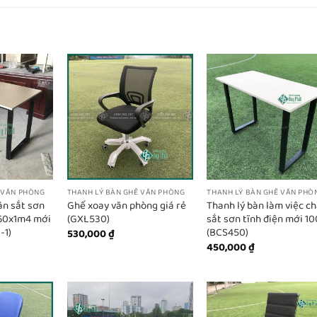
 VĂN PHÒNG
THANH LÝ BÀN GHẾ VĂN PHÒNG
THANH LÝ BÀN GHẾ VĂN PHÒ
ân sắt sơn
Ghế xoay văn phòng giá rẻ
Thanh lý bàn làm việc c
 60x1m4 mới
(GXL530)
sắt sơn tĩnh điện mới 1
-1)
(BCS450)
530,000
₫
450,000
₫