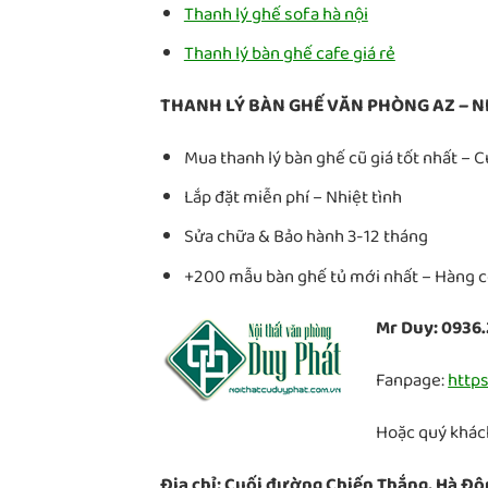
Thanh lý ghế sofa hà nội
Thanh lý bàn ghế cafe giá rẻ
THANH LÝ BÀN GHẾ VĂN PHÒNG AZ – N
Mua thanh lý bàn ghế cũ giá tốt nhất – 
Lắp đặt miễn phí – Nhiệt tình
Sửa chữa & Bảo hành 3-12 tháng
+200 mẫu bàn ghế tủ mới nhất – Hàng có
Mr Duy: 0936.
Fanpage:
http
Hoặc quý khách
Địa chỉ: Cuối đường Chiến Thắng, Hà Đô