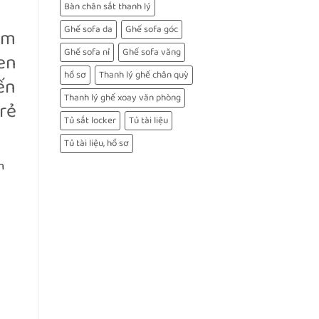
Bàn chân sắt thanh lý
Ghế sofa da
Ghế sofa góc
̉m
Ghế sofa nỉ
Ghế sofa văng
uen
hồ sơ
Thanh lý ghế chân quỳ
ến
Thanh lý ghế xoay văn phòng
rẻ
Tủ sắt locker
Tủ tài liệu
Tủ tài liệu, hồ sơ
nh