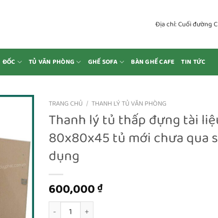
Địa chỉ: Cuối đường 
M ĐỐC
TỦ VĂN PHÒNG
GHẾ SOFA
BÀN GHẾ CAFE
TIN TỨC
TRANG CHỦ
/
THANH LÝ TỦ VĂN PHÒNG
Thanh lý tủ thấp đựng tài liệ
80x80x45 tủ mới chưa qua 
dụng
600,000
₫
Thanh lý tủ thấp đựng tài liệu 80x80x45 tủ mới ch