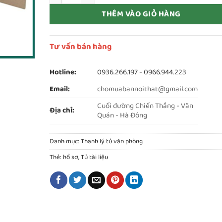
THÊM VÀO GIỎ HÀNG
Tư vấn bán hàng
Hotline:
0936.266.197
-
0966.944.223
Email:
chomuabannoithat@gmail.com
Cuối đường Chiến Thắng - Văn
Địa chỉ:
Quán - Hà Đông
Danh mục:
Thanh lý tủ văn phòng
Thẻ:
hồ sơ
,
Tủ tài liệu