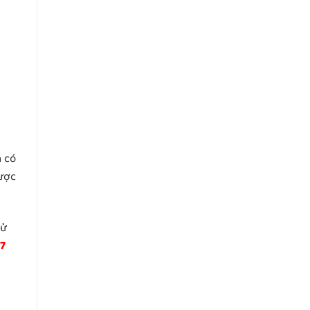
 có
ược
ử
97