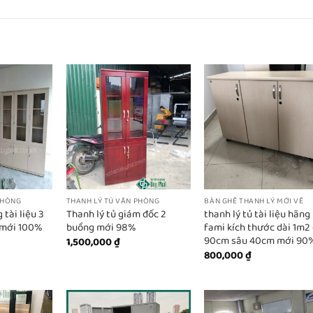
PHÒNG
THANH LÝ TỦ VĂN PHÒNG
BÀN GHẾ THANH LÝ MỚI VỀ
 tài liệu 3
Thanh lý tủ giám đốc 2
thanh lý tủ tài liệu hãng
 mới 100%
buồng mới 98%
fami kích thước dài 1m2
90cm sâu 40cm mới 90
1,500,000
₫
800,000
₫