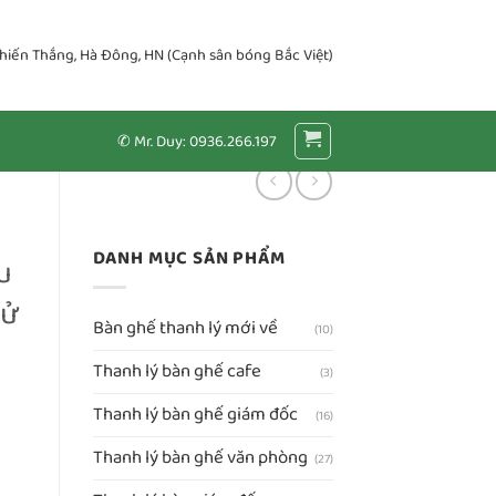
Chiến Thắng, Hà Đông, HN (Cạnh sân bóng Bắc Việt)
✆ Mr. Duy: 0936.266.197
DANH MỤC SẢN PHẨM
u
sử
Bàn ghế thanh lý mới về
(10)
Thanh lý bàn ghế cafe
(3)
Thanh lý bàn ghế giám đốc
(16)
Thanh lý bàn ghế văn phòng
(27)
ưa qua sử dụng số lượng