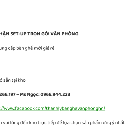
HẬN SET-UP TRỌN GÓI VĂN PHÒNG
Cung cấp bàn ghế mới giá rẻ
 sẵn tại kho
266.197 – Ms Ngọc: 0966.944.223
s://www.facebook.com/thanhlybanghevanphonghn/
 vui lòng đến kho trực tiếp để lựa chọn sản phẩm ưng ý nhất.