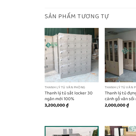
SẢN PHẨM TƯƠNG TỰ
THANH LÝ TỦ VĂN PHÒNG
THANH LÝ TỦ VĂN 
Thanh lý tủ sắt locker 30
Thanh lý tủ đựng
ngăn mới 100%
cánh gỗ vân sồi
3,200,000
₫
2,000,000
₫