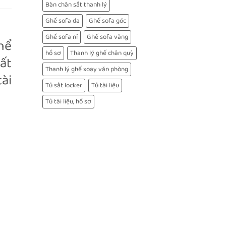
Bàn chân sắt thanh lý
Ghế sofa da
Ghế sofa góc
Ghế sofa nỉ
Ghế sofa văng
hể
hồ sơ
Thanh lý ghế chân quỳ
ất
Thanh lý ghế xoay văn phòng
ài
Tủ sắt locker
Tủ tài liệu
Tủ tài liệu, hồ sơ