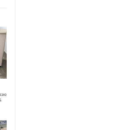
 cao
%