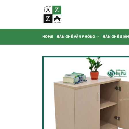
Bỏ
qua
nội
dung
HOME
BÀN GHẾ VĂN PHÒNG
BÀN GHẾ GIÁ