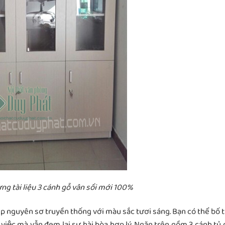
ựng tài liệu 3 cánh gỗ vân sồi mới 100%
̣p nguyên sơ truyền thống với màu sắc tươi sáng. Bạn có thể bố tri
việc mà vẫn đem lại sự hài hòa hợp lý. Ngăn trên gồm 3 cánh tủ 