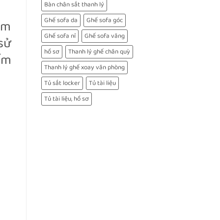
Bàn chân sắt thanh lý
Ghế sofa da
Ghế sofa góc
̉m
Ghế sofa nỉ
Ghế sofa văng
sử
hồ sơ
Thanh lý ghế chân quỳ
ẩm
Thanh lý ghế xoay văn phòng
Tủ sắt locker
Tủ tài liệu
Tủ tài liệu, hồ sơ