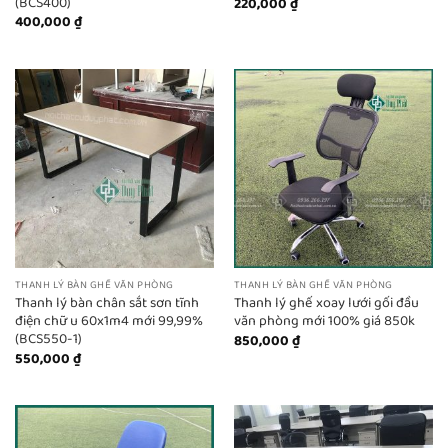
(BCS400)
220,000
₫
400,000
₫
THANH LÝ BÀN GHẾ VĂN PHÒNG
THANH LÝ BÀN GHẾ VĂN PHÒNG
Thanh lý bàn chân sắt sơn tĩnh
Thanh lý ghế xoay lưới gối đầu
điện chữ u 60x1m4 mới 99,99%
văn phòng mới 100% giá 850k
(BCS550-1)
850,000
₫
550,000
₫