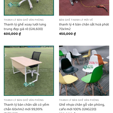
THANH LÝ BÀN GHẾ VĂN PHÒNG
BÀN GHẾ THANH LÝ MỚI VỀ
Thanh lý ghế xoay lưới lưng
thanh lý 4 bàn chân sắt hoà phát
trung đẹp giá rẻ (GXL600)
70x1m2
600,000
₫
450,000
₫
THANH LÝ BÀN GHẾ VĂN PHÒNG
THANH LÝ BÀN GHẾ VĂN PHÒNG
Thanh lý bàn chân sắt có yếm
Ghế nhựa chân gỗ văn phòng,
chắn 60x1m2 mới 99,99%
cafe mới 100% (GNG220)