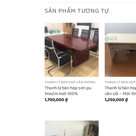
SẢN PHẨM TƯƠNG TỰ
THANH LÝ BÀN HỌP VĂN PHÒNG
THANH LÝ BÀN HỌP
Thanh lý bàn họp sơn pu
Thanh lý bàn họ
1mx2m mới 100%
vân sồi – Mới 1
1,700,000
₫
1,250,000
₫