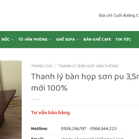
Địa chỉ: Cuối đường 
M ĐỐC
TỦ VĂN PHÒNG
GHẾ SOFA
BÀN GHẾ CAFE
TIN TỨC
TRANG CHỦ
/
THANH LÝ BÀN HỌP VĂN PHÒNG
Thanh lý bàn họp sơn pu 3,
mới 100%
Tư vấn bán hàng
Hotline:
0936.266.197
-
0966.944.223