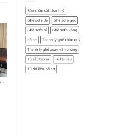
Bàn chân sắt thanh lý
Ghế sofa da
Ghế sofa góc
Ghế sofa nỉ
Ghế sofa văng
hồ sơ
Thanh lý ghế chân quỳ
Thanh lý ghế xoay văn phòng
Tủ sắt locker
Tủ tài liệu
Tủ tài liệu, hồ sơ
NG
U