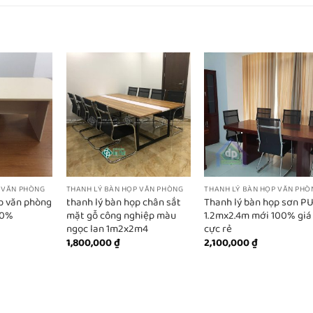
 VĂN PHÒNG
THANH LÝ BÀN HỌP VĂN PHÒNG
THANH LÝ BÀN HỌP VĂN PHÒ
p văn phòng
thanh lý bàn họp chân sắt
Thanh lý bàn họp sơn P
00%
mặt gỗ công nghiệp màu
1.2mx2.4m mới 100% giá
ngọc lan 1m2x2m4
cực rẻ
1,800,000
₫
2,100,000
₫