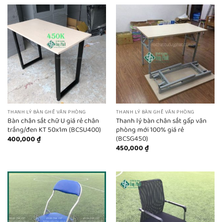
THANH LÝ BÀN GHẾ VĂN PHÒNG
THANH LÝ BÀN GHẾ VĂN PHÒNG
Bàn chân sắt chữ U giá rẻ chân
Thanh lý bàn chân sắt gấp văn
trắng/đen KT 50x1m (BCSU400)
phòng mới 100% giá rẻ
(BCSG450)
400,000
₫
450,000
₫