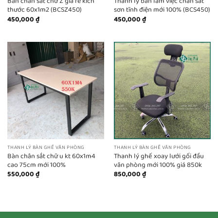
Bàn chân sắt chữ Z giá rẻ kích
Thanh lý bàn làm việc chân sắt
thước 60x1m2 (BCSZ450)
sơn tĩnh điện mới 100% (BCS450)
450,000
₫
450,000
₫
THANH LÝ BÀN GHẾ VĂN PHÒNG
THANH LÝ BÀN GHẾ VĂN PHÒNG
Bàn chân sắt chữ u kt 60x1m4
Thanh lý ghế xoay lưới gối đầu
cao 75cm mới 100%
văn phòng mới 100% giá 850k
550,000
₫
850,000
₫