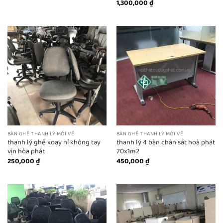
1,300,000
₫
BÀN GHẾ THANH LÝ MỚI VỀ
BÀN GHẾ THANH LÝ MỚI VỀ
thanh lý ghế xoay nỉ không tay
thanh lý 4 bàn chân sắt hoà phát
vịn hòa phát
70x1m2
250,000
₫
450,000
₫