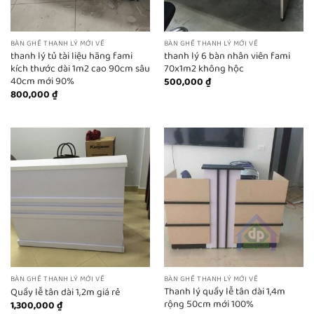
BÀN GHẾ THANH LÝ MỚI VỀ
BÀN GHẾ THANH LÝ MỚI VỀ
thanh lý tủ tài liệu hãng fami
thanh lý 6 bàn nhân viên fami
kích thước dài 1m2 cao 90cm sâu
70x1m2 không hộc
40cm mới 90%
500,000
₫
800,000
₫
BÀN GHẾ THANH LÝ MỚI VỀ
BÀN GHẾ THANH LÝ MỚI VỀ
Thanh lý quầy lễ tân dài 1,4m
Quầy lễ tân dài 1,2m giá rẻ
rộng 50cm mới 100%
1,300,000
₫