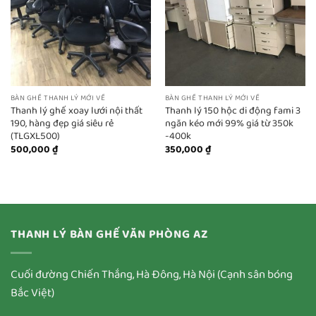
BÀN GHẾ THANH LÝ MỚI VỀ
BÀN GHẾ THANH LÝ MỚI VỀ
Thanh lý ghế xoay lưới nội thất
Thanh lý 150 hộc di động fami 3
190, hàng đẹp giá siêu rẻ
ngăn kéo mới 99% giá từ 350k
(TLGXL500)
-400k
500,000
₫
350,000
₫
THANH LÝ BÀN GHẾ VĂN PHÒNG AZ
Cuối đường Chiến Thắng, Hà Đông, Hà Nội (Cạnh sân bóng
Bắc Việt)