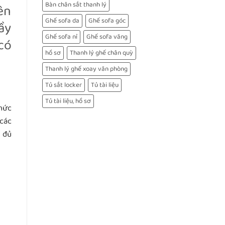
Bàn chân sắt thanh lý
iên
Ghế sofa da
Ghế sofa góc
ầy
Ghế sofa nỉ
Ghế sofa văng
có
hồ sơ
Thanh lý ghế chân quỳ
Thanh lý ghế xoay văn phòng
Tủ sắt locker
Tủ tài liệu
Tủ tài liệu, hồ sơ
hức
các
 đủ