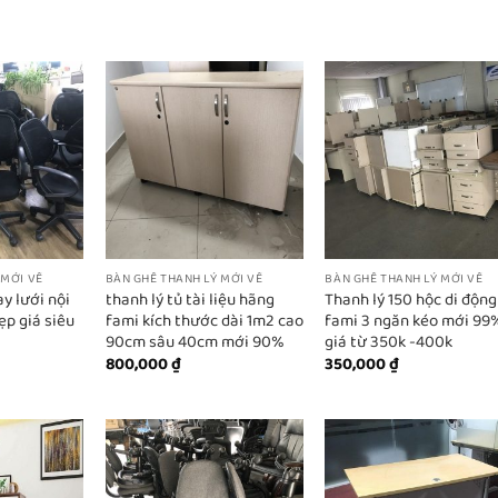
 MỚI VỀ
BÀN GHẾ THANH LÝ MỚI VỀ
BÀN GHẾ THANH LÝ MỚI VỀ
y lưới nội
thanh lý tủ tài liệu hãng
Thanh lý 150 hộc di động
ẹp giá siêu
fami kích thước dài 1m2 cao
fami 3 ngăn kéo mới 99
90cm sâu 40cm mới 90%
giá từ 350k -400k
800,000
₫
350,000
₫