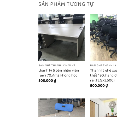
SẢN PHẨM TƯƠNG TỰ
BÀN GHẾ THANH LÝ MỚI VỀ
BÀN GHẾ THANH LÝ
thanh lý 6 bàn nhân viên
Thanh lý ghế xoa
fami 70x1m2 không hộc
thất 190, hàng đ
rẻ (TLGXL500)
500,000
₫
500,000
₫