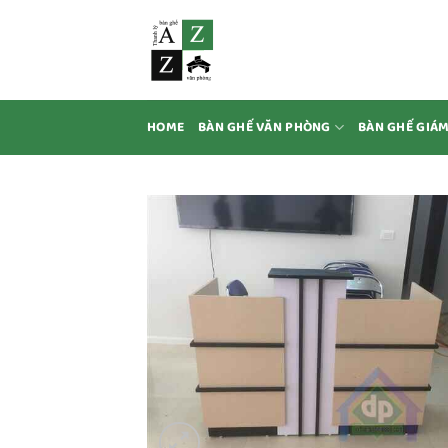
Bỏ
qua
nội
dung
HOME
BÀN GHẾ VĂN PHÒNG
BÀN GHẾ GIÁ