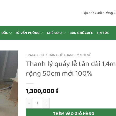
Địa chỉ: Cuối đường 
M ĐỐC
TỦ VĂN PHÒNG
GHẾ SOFA
BÀN GHẾ CAFE
TIN TỨC
TRANG CHỦ
/
BÀN GHẾ THANH LÝ MỚI VỀ
Thanh lý quầy lễ tân dài 1,4m
rộng 50cm mới 100%
1,300,000
₫
Thanh lý quầy lễ tân dài 1,4m rộng 50cm mới 100% 
THÊM VÀO GIỎ HÀNG