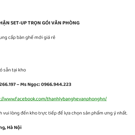
HẬN SET-UP TRỌN GÓI VĂN PHÒNG
Cung cấp bàn ghế mới giá rẻ
 sẵn tại kho
266.197 – Ms Ngọc: 0966.944.223
s://www.facebook.com/thanhlybanghevanphonghn/
 vui lòng đến kho trực tiếp để lựa chọn sản phẩm ưng ý nhất.
ng, Hà Nội