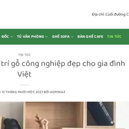
Địa chỉ: Cuối đường 
M ĐỐC
TỦ VĂN PHÒNG
GHẾ SOFA
BÀN GHẾ CAFE
TIN TỨC
TIN TỨC
trí gỗ công nghiệp đẹp cho gia đình
Việt
O
13 THÁNG MƯỜI MỘT, 2021
BỞI
ADMINAZ