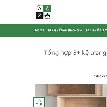
Bỏ
qua
nội
dung
HOME
BÀN GHẾ VĂN PHÒNG
BÀN GHẾ GIÁ
Tổng hợp 5+ kệ trang 
ĐĂNG VÀ
13
Th11