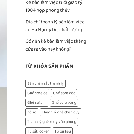
Kê bàn làm việc tuổi giáp tý
1984 hợp phong thủy
Địa chỉ thanh lý bàn làm việc
cũ Hà Nội uy tín, chất lượng
Có nên kê bàn làm việc thẳng
cửa ra vào hay không?
TỪ KHÓA SẢN PHẨM
Bàn chân sắt thanh lý
Ghế sofa da
Ghế sofa góc
Ghế sofa nỉ
Ghế sofa văng
hồ sơ
Thanh lý ghế chân quỳ
Thanh lý ghế xoay văn phòng
Tủ sắt locker
Tủ tài liệu