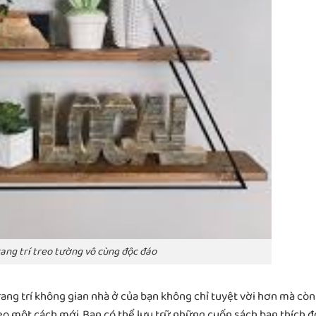
rang trí treo tường vô cùng độc đáo
rang trí không gian nhà ở của bạn không chỉ tuyệt vời hơn mà còn
eo một cách mới. Bạn có thể lưu trữ những cuốn sách bạn thích đ