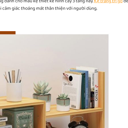
g dành cho mẫu kệ thiết kế hình cây 3 tầng này.
Kệ trang trí gỗ
đ
i cảm giác thoáng mát thân thiện với người dùng.