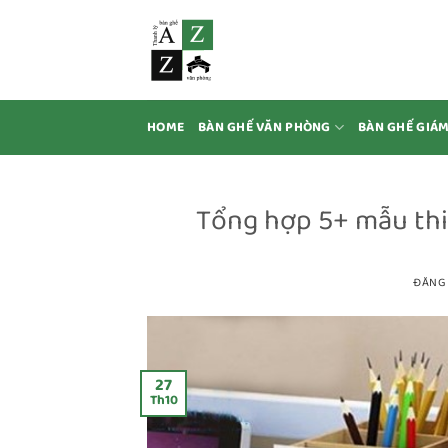
Bỏ
qua
nội
dung
HOME
BÀN GHẾ VĂN PHÒNG
BÀN GHẾ GIÁ
Tổng hợp 5+ mẫu thi
ĐĂNG
27
Th10