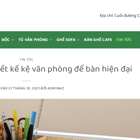
Địa chỉ: Cuối đường 
M ĐỐC
TỦ VĂN PHÒNG
GHẾ SOFA
BÀN GHẾ CAFE
TIN TỨC
TIN TỨC
ết kế kệ văn phòng để bàn hiện đại
 VÀO
27 THÁNG 10, 2021
BỞI
ADMINAZ