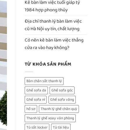
Kê bàn làm việc tuổi giáp tý
1984 hợp phong thủy
Địa chỉ thanh lý bàn làm việc
cũ Hà Nội uy tín, chất lượng
Có nên kê bàn làm việc thẳng
cửa ra vào hay không?
TỪ KHÓA SẢN PHẨM
Bàn chân sắt thanh lý
Ghế sofa da
Ghế sofa góc
Ghế sofa nỉ
Ghế sofa văng
hồ sơ
Thanh lý ghế chân quỳ
Thanh lý ghế xoay văn phòng
Tủ sắt locker
Tủ tài liệu