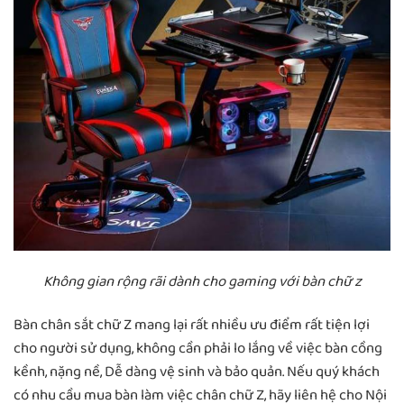
Không gian rộng rãi dành cho gaming với bàn chữ z
Bàn chân sắt chữ Z mang lại rất nhiều ưu điểm rất tiện lợi
cho người sử dụng, không cần phải lo lắng về việc bàn cồng
kềnh, nặng nề, Dễ dàng vệ sinh và bảo quản. Nếu quý khách
có nhu cầu mua bàn làm việc chân chữ Z, hãy liên hệ cho Nội