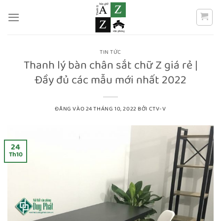
Bỏ
qua
nội
dung
TIN TỨC
Thanh lý bàn chân sắt chữ Z giá rẻ |
Đầy đủ các mẫu mới nhất 2022
ĐĂNG VÀO
24 THÁNG 10, 2022
BỞI
CTV-V
24
Th10