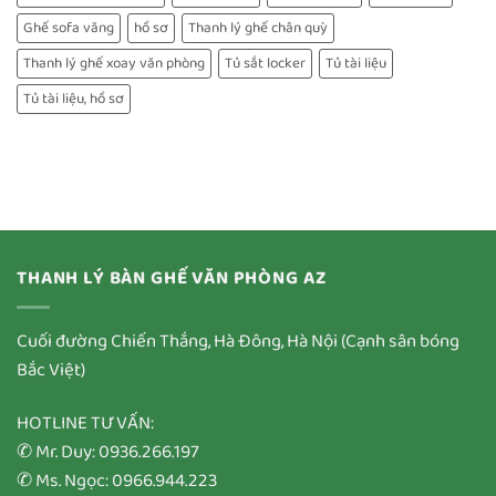
Ghế sofa văng
hồ sơ
Thanh lý ghế chân quỳ
Thanh lý ghế xoay văn phòng
Tủ sắt locker
Tủ tài liệu
Tủ tài liệu, hồ sơ
THANH LÝ BÀN GHẾ VĂN PHÒNG AZ
Cuối đường Chiến Thắng, Hà Đông, Hà Nội (Cạnh sân bóng
Bắc Việt)
HOTLINE TƯ VẤN:
✆ Mr. Duy: 0936.266.197
✆ Ms. Ngọc: 0966.944.223