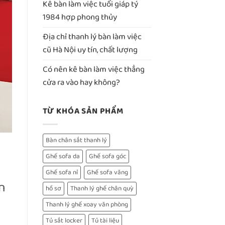
Kê bàn làm việc tuổi giáp tý
1984 hợp phong thủy
Địa chỉ thanh lý bàn làm việc
cũ Hà Nội uy tín, chất lượng
Có nên kê bàn làm việc thẳng
cửa ra vào hay không?
TỪ KHÓA SẢN PHẨM
Bàn chân sắt thanh lý
Ghế sofa da
Ghế sofa góc
Ghế sofa nỉ
Ghế sofa văng
n
hồ sơ
Thanh lý ghế chân quỳ
Thanh lý ghế xoay văn phòng
Tủ sắt locker
Tủ tài liệu