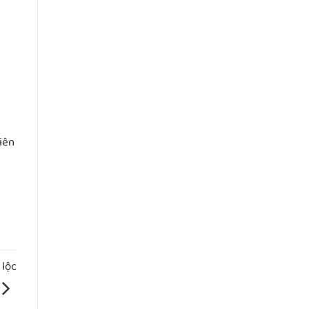
liên
 lộc