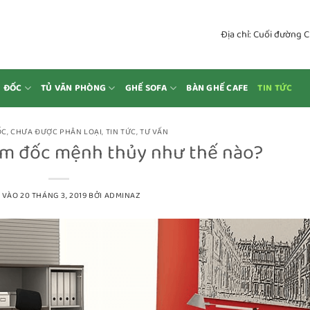
Địa chỉ: Cuối đường 
M ĐỐC
TỦ VĂN PHÒNG
GHẾ SOFA
BÀN GHẾ CAFE
TIN TỨC
ỐC
,
CHƯA ĐƯỢC PHÂN LOẠI
,
TIN TỨC
,
TƯ VẤN
ám đốc mệnh thủy như thế nào?
 VÀO
20 THÁNG 3, 2019
BỞI
ADMINAZ