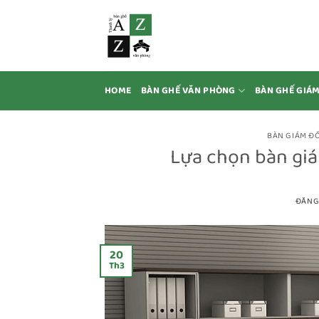
Bỏ
qua
nội
dung
HOME
BÀN GHẾ VĂN PHÒNG
BÀN GHẾ GIÁ
BÀN GIÁM Đ
Lựa chọn bàn gi
ĐĂNG
20
Th3