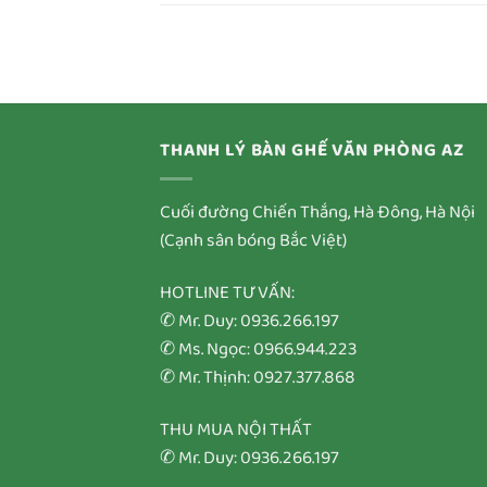
THANH LÝ BÀN GHẾ VĂN PHÒNG AZ
Cuối đường Chiến Thắng, Hà Đông, Hà Nội
(Cạnh sân bóng Bắc Việt)
HOTLINE TƯ VẤN:
✆ Mr. Duy: 0936.266.197
✆ Ms. Ngọc: 0966.944.223
✆ Mr. Thịnh: 0927.377.868
THU MUA NỘI THẤT
✆ Mr. Duy: 0936.266.197