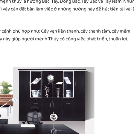
mệnh thủy là hướng Bắc, Tây, Đông Bắc, Tây Bắc và Tây Nam. Nhữ
Vì vậy cần đặt bàn làm việc ở những hướng này để hút tiền tài và 
ây cảnh phù hợp như: Cây vạn liên thanh, cây thanh tâm, cây mầm
ây này giúp người mệnh Thủy có công việc phát triển, thuận lợi.