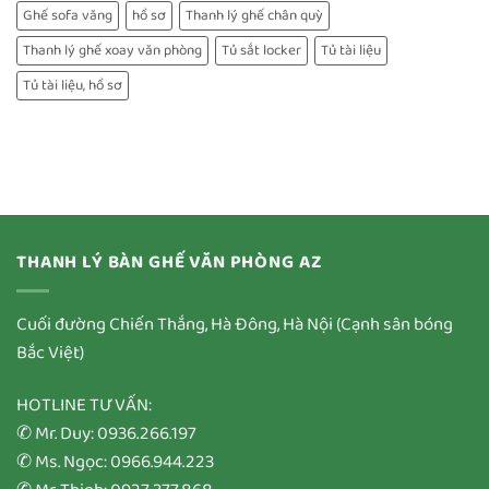
Ghế sofa văng
hồ sơ
Thanh lý ghế chân quỳ
Thanh lý ghế xoay văn phòng
Tủ sắt locker
Tủ tài liệu
Tủ tài liệu, hồ sơ
THANH LÝ BÀN GHẾ VĂN PHÒNG AZ
Cuối đường Chiến Thắng, Hà Đông, Hà Nội (Cạnh sân bóng
Bắc Việt)
HOTLINE TƯ VẤN:
✆ Mr. Duy: 0936.266.197
✆ Ms. Ngọc: 0966.944.223