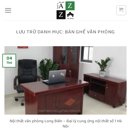
Bỏ
qua
nội
dung
LƯU TRỮ DANH MỤC:
BÀN GHẾ VĂN PHÒNG
04
Th6
Nội thất văn phòng Long Biên – Đại lý cung ứng nội thất số 1 Hà
Nội