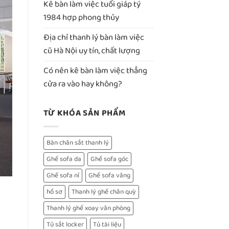
Kê bàn làm việc tuổi giáp tý
1984 hợp phong thủy
Địa chỉ thanh lý bàn làm việc
cũ Hà Nội uy tín, chất lượng
Có nên kê bàn làm việc thẳng
cửa ra vào hay không?
TỪ KHÓA SẢN PHẨM
Bàn chân sắt thanh lý
Ghế sofa da
Ghế sofa góc
Ghế sofa nỉ
Ghế sofa văng
hồ sơ
Thanh lý ghế chân quỳ
Thanh lý ghế xoay văn phòng
Tủ sắt locker
Tủ tài liệu