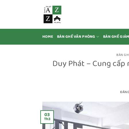
Bỏ
qua
nội
dung
HOME
BÀN GHẾ VĂN PHÒNG
BÀN GHẾ GIÁ
BÀN GH
Duy Phát – Cung cấp 
ĐĂN
03
Th3