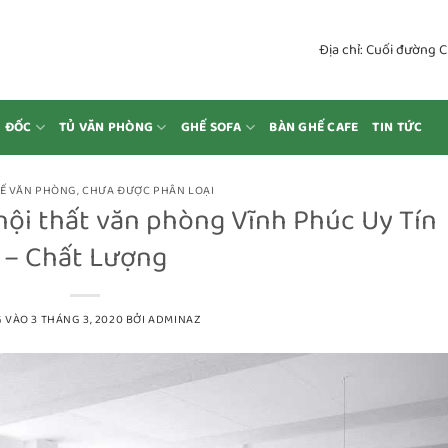
Địa chỉ: Cuối đường 
M ĐỐC
TỦ VĂN PHÒNG
GHẾ SOFA
BÀN GHẾ CAFE
TIN TỨC
Ế VĂN PHÒNG
,
CHƯA ĐƯỢC PHÂN LOẠI
nội thất văn phòng Vĩnh Phúc Uy Tín
– Chất Lượng
G VÀO
3 THÁNG 3, 2020
BỞI
ADMINAZ