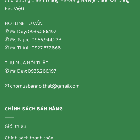
Cuối đường Chiến Thắng, Hà Đông, Hà Nội (Cạnh sân bóng
Bắc Việt)
HOTLINE TƯ VẤN:
✆ Mr. Duy: 0936.266.197
✆ Ms. Ngọc: 0966.944.223
✆ Mr. Thịnh: 0927.377.868
THU MUA NỘI THẤT
✆ Mr. Duy: 0936.266.197
✉ chomuabannoithat@gmail.com
CHÍNH SÁCH BÁN HÀNG
Giới thiệu
Chính sách thanh toán