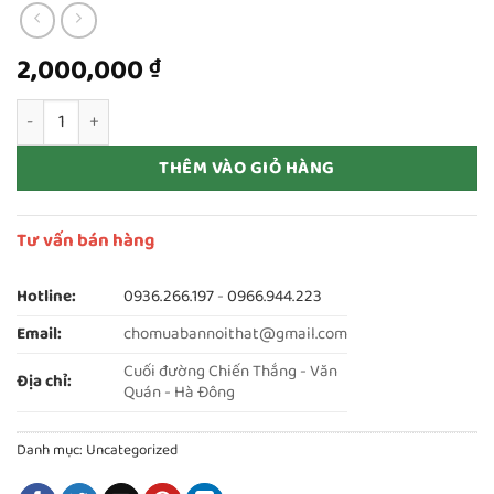
2,000,000
₫
thanh lý 2 tủ giám đốc 4 cánh tủ cao 2m rộng 1m4 số lượng
THÊM VÀO GIỎ HÀNG
Tư vấn bán hàng
Hotline:
0936.266.197
-
0966.944.223
Email:
chomuabannoithat@gmail.com
Cuối đường Chiến Thắng - Văn
Địa chỉ:
Quán - Hà Đông
Danh mục:
Uncategorized