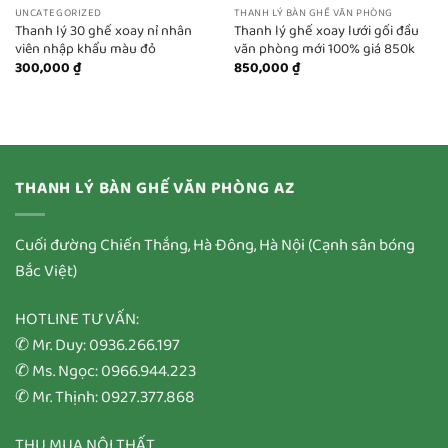
UNCATEGORIZED
THANH LÝ BÀN GHẾ VĂN PHÒNG
Thanh lý 30 ghế xoay nỉ nhân
Thanh lý ghế xoay lưới gối đầu
viên nhập khẩu màu đỏ
văn phòng mới 100% giá 850k
300,000
₫
850,000
₫
THANH LÝ BÀN GHẾ VĂN PHÒNG AZ
Cuối đường Chiến Thắng, Hà Đông, Hà Nội (Cạnh sân bóng
Bắc Việt)
HOTLINE TƯ VẤN:
✆ Mr. Duy: 0936.266.197
✆ Ms. Ngọc: 0966.944.223
✆ Mr. Thịnh: 0927.377.868
THU MUA NỘI THẤT