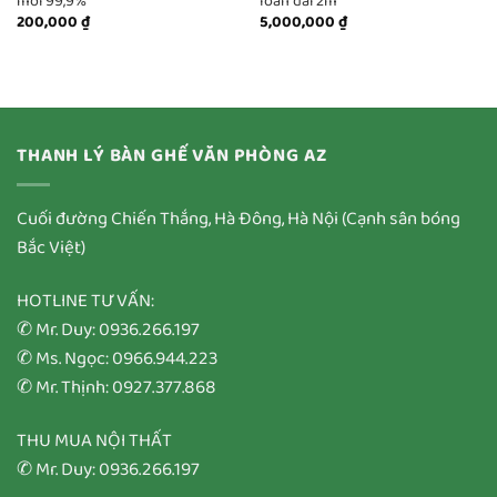
mới 99,9%
loan dài 2m
200,000
₫
5,000,000
₫
THANH LÝ BÀN GHẾ VĂN PHÒNG AZ
Cuối đường Chiến Thắng, Hà Đông, Hà Nội (Cạnh sân bóng
Bắc Việt)
HOTLINE TƯ VẤN:
✆ Mr. Duy: 0936.266.197
✆ Ms. Ngọc: 0966.944.223
✆ Mr. Thịnh: 0927.377.868
THU MUA NỘI THẤT
✆ Mr. Duy: 0936.266.197