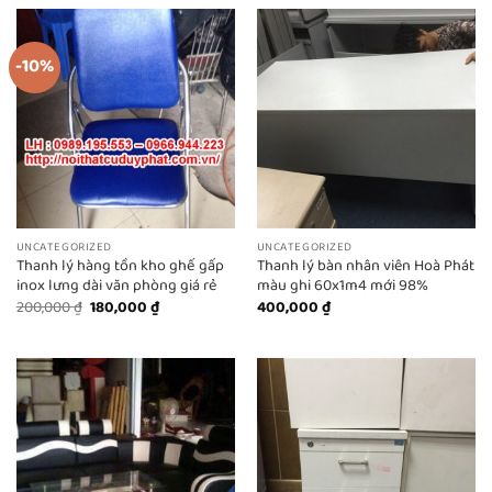
-10%
UNCATEGORIZED
UNCATEGORIZED
Thanh lý hàng tồn kho ghế gấp
Thanh lý bàn nhân viên Hoà Phát
inox lưng dài văn phòng giá rẻ
màu ghi 60x1m4 mới 98%
Giá
Giá
200,000
₫
180,000
₫
400,000
₫
gốc
hiện
là:
tại
200,000 ₫.
là:
180,000 ₫.