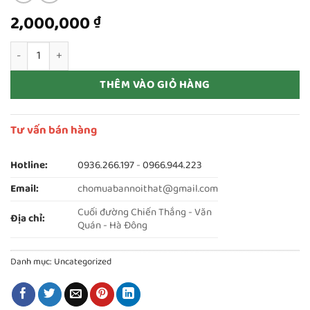
2,000,000
₫
thanh lý 1 tủ 3 cánh hoà phát mới 90% số lượng
THÊM VÀO GIỎ HÀNG
Tư vấn bán hàng
Hotline:
0936.266.197
-
0966.944.223
Email:
chomuabannoithat@gmail.com
Cuối đường Chiến Thắng - Văn
Địa chỉ:
Quán - Hà Đông
Danh mục:
Uncategorized