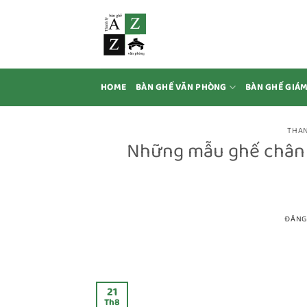
Bỏ
qua
nội
dung
HOME
BÀN GHẾ VĂN PHÒNG
BÀN GHẾ GIÁ
THAN
Những mẫu ghế chân 
ĐĂNG
21
Th8