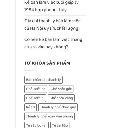
Kê bàn làm việc tuổi giáp tý
1984 hợp phong thủy
Địa chỉ thanh lý bàn làm việc
cũ Hà Nội uy tín, chất lượng
Có nên kê bàn làm việc thẳng
cửa ra vào hay không?
TỪ KHÓA SẢN PHẨM
Bàn chân sắt thanh lý
Ghế sofa da
Ghế sofa góc
Ghế sofa nỉ
Ghế sofa văng
hồ sơ
Thanh lý ghế chân quỳ
Thanh lý ghế xoay văn phòng
Tủ sắt locker
Tủ tài liệu