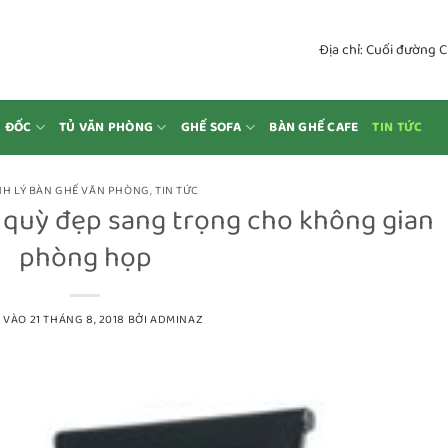
Địa chỉ: Cuối đường 
M ĐỐC
TỦ VĂN PHÒNG
GHẾ SOFA
BÀN GHẾ CAFE
TIN TỨC
H LÝ BÀN GHẾ VĂN PHÒNG
,
TIN TỨC
quỳ đẹp sang trọng cho không gian
phòng họp
 VÀO
21 THÁNG 8, 2018
BỞI
ADMINAZ