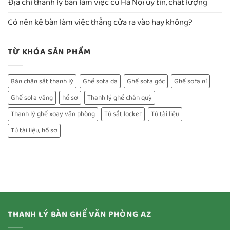
Địa chỉ thanh lý bàn làm việc cũ Hà Nội uy tín, chất lượng
Có nên kê bàn làm việc thẳng cửa ra vào hay không?
TỪ KHÓA SẢN PHẨM
Bàn chân sắt thanh lý
Ghế sofa da
Ghế sofa góc
Ghế sofa nỉ
Ghế sofa văng
hồ sơ
Thanh lý ghế chân quỳ
Thanh lý ghế xoay văn phòng
Tủ sắt locker
Tủ tài liệu
Tủ tài liệu, hồ sơ
THANH LÝ BÀN GHẾ VĂN PHÒNG AZ