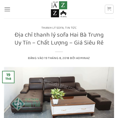
Bỏ
qua
nội
dung
THANH LÝ SOFA
,
TIN TỨC
Địa chỉ thanh lý sofa Hai Bà Trưng
Uy Tín – Chất Lượng – Giá Siêu Rẻ
ĐĂNG VÀO
19 THÁNG 8, 2018
BỞI
ADMINAZ
19
Th8