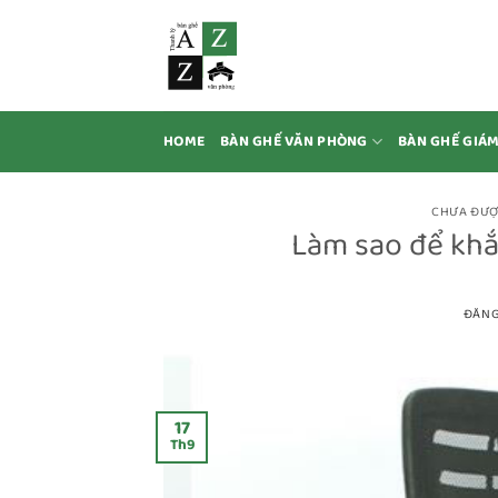
Bỏ
qua
nội
dung
HOME
BÀN GHẾ VĂN PHÒNG
BÀN GHẾ GIÁ
CHƯA ĐƯỢ
Làm sao để khắ
ĐĂNG
17
Th9