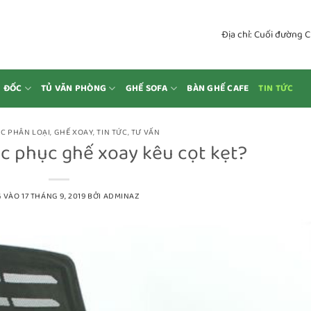
Địa chỉ: Cuối đường 
M ĐỐC
TỦ VĂN PHÒNG
GHẾ SOFA
BÀN GHẾ CAFE
TIN TỨC
C PHÂN LOẠI
,
GHẾ XOAY
,
TIN TỨC
,
TƯ VẤN
c phục ghế xoay kêu cọt kẹt?
 VÀO
17 THÁNG 9, 2019
BỞI
ADMINAZ