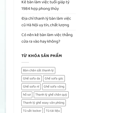
Kê bàn làm việc tuổi giáp tý
1984 hợp phong thủy
Địa chỉ thanh lý bàn làm việc
cũ Hà Nội uy tín, chất lượng
Có nên kê bàn làm việc thẳng
cửa ra vào hay không?
TỪ KHÓA SẢN PHẨM
Bàn chân sắt thanh lý
Ghế sofa da
Ghế sofa góc
Ghế sofa nỉ
Ghế sofa văng
hồ sơ
Thanh lý ghế chân quỳ
Thanh lý ghế xoay văn phòng
Tủ sắt locker
Tủ tài liệu