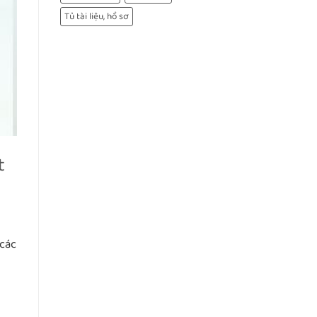
Tủ tài liệu, hồ sơ
t
 các