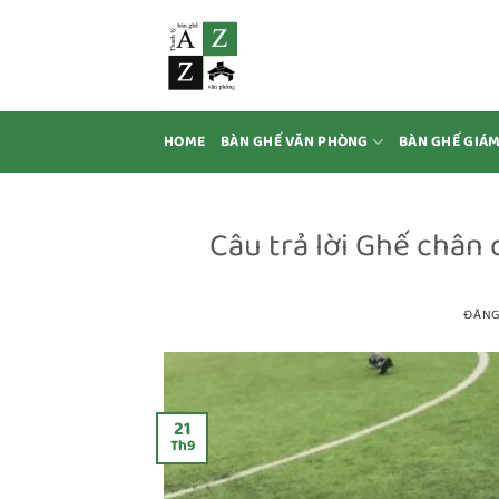
Bỏ
qua
nội
dung
HOME
BÀN GHẾ VĂN PHÒNG
BÀN GHẾ GIÁ
Câu trả lời Ghế chân
ĐĂNG
21
Th9