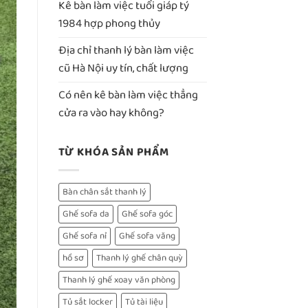
Kê bàn làm việc tuổi giáp tý
1984 hợp phong thủy
Địa chỉ thanh lý bàn làm việc
cũ Hà Nội uy tín, chất lượng
Có nên kê bàn làm việc thẳng
cửa ra vào hay không?
TỪ KHÓA SẢN PHẨM
Bàn chân sắt thanh lý
Ghế sofa da
Ghế sofa góc
Ghế sofa nỉ
Ghế sofa văng
hồ sơ
Thanh lý ghế chân quỳ
Thanh lý ghế xoay văn phòng
Tủ sắt locker
Tủ tài liệu