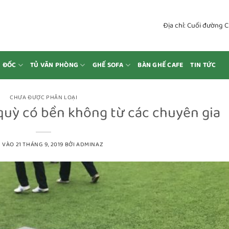
Địa chỉ: Cuối đường 
M ĐỐC
TỦ VĂN PHÒNG
GHẾ SOFA
BÀN GHẾ CAFE
TIN TỨC
CHƯA ĐƯỢC PHÂN LOẠI
 quỳ có bền không từ các chuyên gia
 VÀO
21 THÁNG 9, 2019
BỞI
ADMINAZ