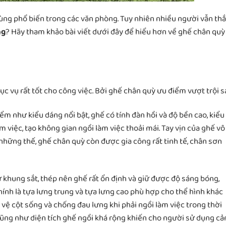
ng phổ biến trong các văn phòng. Tuy nhiên nhiều người vẫn th
ng
? Hãy tham khảo bài viết dưới đây để hiểu hơn về ghế chân quỳ
hục vụ rất tốt cho công việc. Bởi ghế chân quỳ ưu điểm vượt trội s
iểm như kiểu dáng nổi bật, ghế có tính đàn hồi và độ bền cao, kiểu
 việc, tạo không gian ngồi làm việc thoải mái. Tay vịn của ghế vô
hững thế, ghế chân quỳ còn được gia công rất tinh tế, chân sơn
 khung sắt, thép nên ghế rất ổn định và giữ được độ sáng bóng,
chính là tựa lưng trung và tựa lưng cao phù hợp cho thể hình khác
vệ cột sống và chống đau lưng khi phải ngồi làm việc trong thời
cũng như diện tích ghế ngồi khá rộng khiến cho người sử dụng c