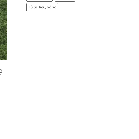
Tủ tài liệu, hồ sơ
?