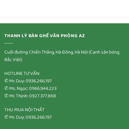
THANH LÝ BÀN GHẾ VĂN PHÒNG AZ
Cuối đường Chiến Thắng, Hà Đông, Hà Nội (Cạnh sân bóng
Bắc Việt)
HOTLINE TƯ VẤN:
✆ Mr. Duy: 0936.266.197
✆ Ms. Ngọc: 0966.944.223
✆ Mr. Thịnh: 0927.377.868
THU MUA NỘI THẤT
✆ Mr. Duy: 0936.266.197