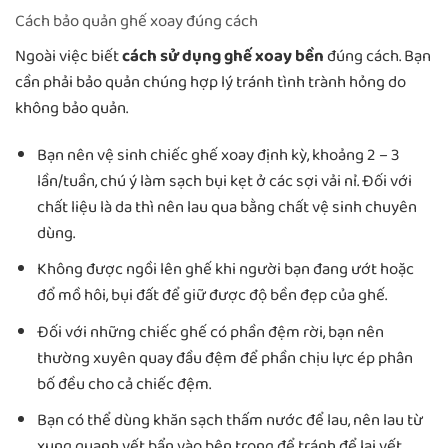
Cách bảo quản ghế xoay đúng cách
Ngoài việc biết
cách sử dụng ghế xoay bền
đúng cách. Bạn
cần phải bảo quản chúng hợp lý tránh tình trành hỏng do
không bảo quản.
Bạn nên vệ sinh chiếc ghế xoay định kỳ, khoảng 2 – 3
lần/tuần, chú ý làm sạch bụi kẹt ở các sợi vải nỉ. Đối với
chất liệu là da thì nên lau qua bằng chất vệ sinh chuyên
dùng.
Không được ngồi lên ghế khi người bạn đang ướt hoặc
đổ mồ hôi, bụi đất để giữ được độ bền đẹp của ghế.
Đối với những chiếc ghế có phần đệm rời, bạn nên
thường xuyên quay đầu đệm để phần chịu lực ép phân
bố đều cho cả chiếc đệm.
Bạn có thể dùng khăn sạch thấm nước để lau, nên lau từ
xung quanh vết bẩn vào bên trong để tránh để lại vết