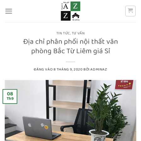
Bỏ
qua
nội
dung
TIN TỨC
,
TƯ VẤN
Địa chỉ phân phối nội thất văn
phòng Bắc Từ Liêm giá Sỉ
ĐĂNG VÀO
8 THÁNG 9, 2020
BỞI
ADMINAZ
08
Th9