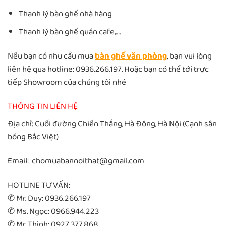
Thanh lý bàn ghế nhà hàng
Thanh lý bàn ghế quán cafe,….
Nếu bạn có nhu cầu mua
bàn ghế văn phòng
, bạn vui lòng
liên hệ qua hotline: 0936.266.197. Hoặc bạn có thể tới trực
tiếp Showroom của chúng tôi nhé
THÔNG TIN LIÊN HỆ
Địa chỉ: Cuối đường Chiến Thắng, Hà Đông, Hà Nội (Cạnh sân
bóng Bắc Việt)
Email: chomuabannoithat@gmail.com
HOTLINE TƯ VẤN:
✆ Mr. Duy: 0936.266.197
✆ Ms. Ngọc: 0966.944.223
✆ Mr. Thịnh: 0927.377.868