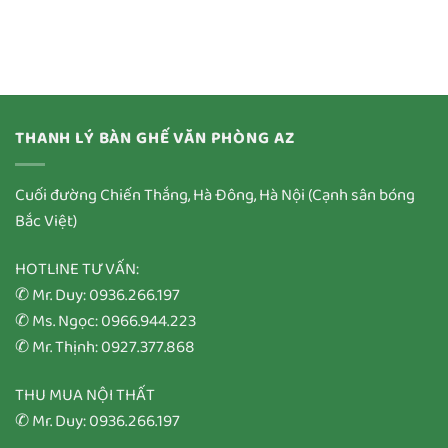
THANH LÝ BÀN GHẾ VĂN PHÒNG AZ
Cuối đường Chiến Thắng, Hà Đông, Hà Nội (Cạnh sân bóng
Bắc Việt)
HOTLINE TƯ VẤN:
✆ Mr. Duy: 0936.266.197
✆ Ms. Ngọc: 0966.944.223
✆ Mr. Thịnh: 0927.377.868
THU MUA NỘI THẤT
✆ Mr. Duy: 0936.266.197