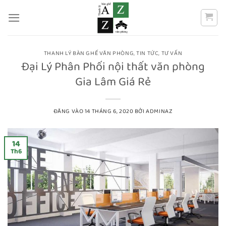
Bỏ
qua
nội
dung
THANH LÝ BÀN GHẾ VĂN PHÒNG
,
TIN TỨC
,
TƯ VẤN
Đại Lý Phân Phối nội thất văn phòng
Gia Lâm Giá Rẻ
ĐĂNG VÀO
14 THÁNG 6, 2020
BỞI
ADMINAZ
14
Th6