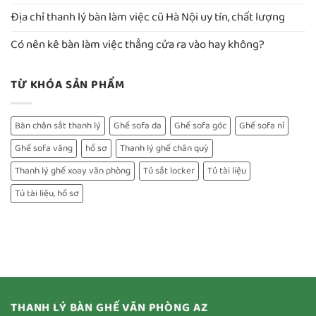
Địa chỉ thanh lý bàn làm việc cũ Hà Nội uy tín, chất lượng
Có nên kê bàn làm việc thẳng cửa ra vào hay không?
TỪ KHÓA SẢN PHẨM
Bàn chân sắt thanh lý
Ghế sofa da
Ghế sofa góc
Ghế sofa nỉ
Ghế sofa văng
hồ sơ
Thanh lý ghế chân quỳ
Thanh lý ghế xoay văn phòng
Tủ sắt locker
Tủ tài liệu
Tủ tài liệu, hồ sơ
THANH LÝ BÀN GHẾ VĂN PHÒNG AZ