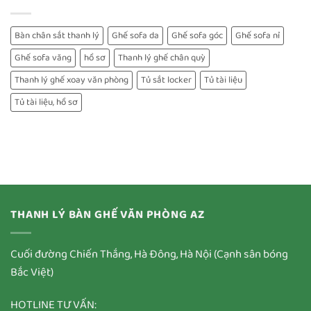
Bàn chân sắt thanh lý
Ghế sofa da
Ghế sofa góc
Ghế sofa nỉ
Ghế sofa văng
hồ sơ
Thanh lý ghế chân quỳ
Thanh lý ghế xoay văn phòng
Tủ sắt locker
Tủ tài liệu
Tủ tài liệu, hồ sơ
THANH LÝ BÀN GHẾ VĂN PHÒNG AZ
Cuối đường Chiến Thắng, Hà Đông, Hà Nội (Cạnh sân bóng
Bắc Việt)
HOTLINE TƯ VẤN: