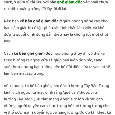
sách, ở giữa tủ tài liệu với bàn
ghế giám đốc
vẫn phải chừa
ra một khoảng trống để lấy lối đi lại.
Nên bạn
kê bàn ghế giám đốc
ở giữa phòng nó sẽ tạo cho
bạn cảm giác bị cô lập, phân tán tinh thần làm việc và khó
đưa ra quyết định đúng đắn. điều này là không tốt một chút
nào.
Cách
kê bàn ghế giám đố
c hợp phong thủy thì có thể kê
theo hướng ra ngoài cửa sẽ giúp bạn luôn tỉnh táo, sáng
suốt hơn, nhưng bạn không nên kê đối diện cửa ra vào nó sẽ
làm bạn mất tập trung.
nên chọn vị trí kê bàn ghế giám đốc ở hướng Tây Bắc. Trong
kinh dịch người ta mặc định rằng “quẻ càn” thuộc vị trí
hướng Tây Bắc. “Quẻ càn” mang ý nghĩa to lớn và rất cho
những người quyền cao chức trọng bởi nó tượng trưng cho
vị thế, sức mạnh, quyền lực và năng lượng. Do đó, khi thiết kế