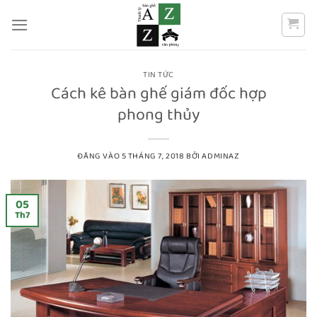
Bỏ
qua
nội
dung
TIN TỨC
Cách kê bàn ghế giám đốc hợp
phong thủy
ĐĂNG VÀO
5 THÁNG 7, 2018
BỞI
ADMINAZ
05
Th7