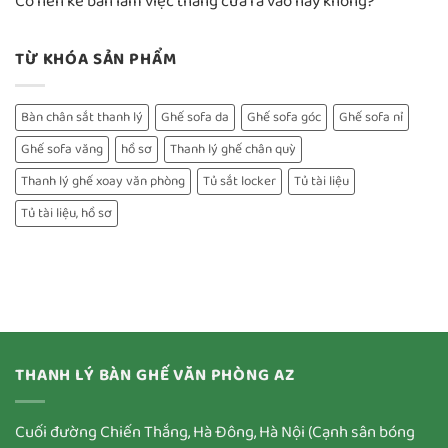
Có nên kê bàn làm việc thẳng cửa ra vào hay không?
TỪ KHÓA SẢN PHẨM
Bàn chân sắt thanh lý
Ghế sofa da
Ghế sofa góc
Ghế sofa nỉ
Ghế sofa văng
hồ sơ
Thanh lý ghế chân quỳ
Thanh lý ghế xoay văn phòng
Tủ sắt locker
Tủ tài liệu
Tủ tài liệu, hồ sơ
THANH LÝ BÀN GHẾ VĂN PHÒNG AZ
Cuối đường Chiến Thắng, Hà Đông, Hà Nội (Cạnh sân bóng