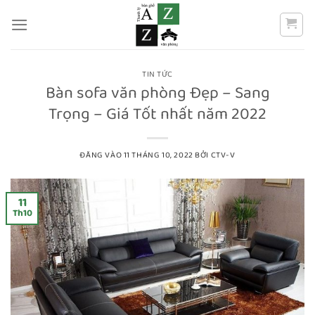
Bỏ
qua
nội
dung
TIN TỨC
Bàn sofa văn phòng Đẹp – Sang
Trọng – Giá Tốt nhất năm 2022
ĐĂNG VÀO
11 THÁNG 10, 2022
BỞI
CTV-V
11
Th10