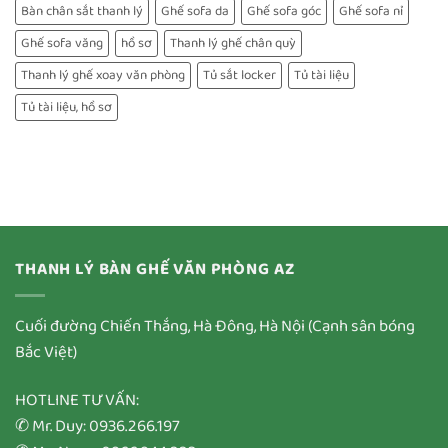
Bàn chân sắt thanh lý
Ghế sofa da
Ghế sofa góc
Ghế sofa nỉ
Ghế sofa văng
hồ sơ
Thanh lý ghế chân quỳ
Thanh lý ghế xoay văn phòng
Tủ sắt locker
Tủ tài liệu
Tủ tài liệu, hồ sơ
THANH LÝ BÀN GHẾ VĂN PHÒNG AZ
Cuối đường Chiến Thắng, Hà Đông, Hà Nội (Cạnh sân bóng
Bắc Việt)
HOTLINE TƯ VẤN:
✆ Mr. Duy: 0936.266.197