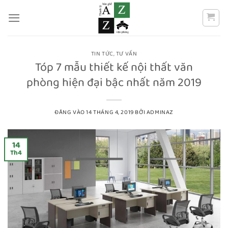
Bỏ
qua
nội
dung
TIN TỨC
,
TƯ VẤN
Tóp 7 mẫu thiết kế nội thất văn
phòng hiện đại bậc nhất năm 2019
ĐĂNG VÀO
14 THÁNG 4, 2019
BỞI
ADMINAZ
14
Th4