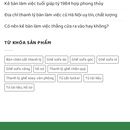
Kê bàn làm việc tuổi giáp tý 1984 hợp phong thủy
Địa chỉ thanh lý bàn làm việc cũ Hà Nội uy tín, chất lượng
Có nên kê bàn làm việc thẳng cửa ra vào hay không?
TỪ KHÓA SẢN PHẨM
Bàn chân sắt thanh lý
Ghế sofa da
Ghế sofa góc
Ghế sofa nỉ
Ghế sofa văng
hồ sơ
Thanh lý ghế chân quỳ
Thanh lý ghế xoay văn phòng
Tủ sắt locker
Tủ tài liệu
Tủ tài liệu, hồ sơ