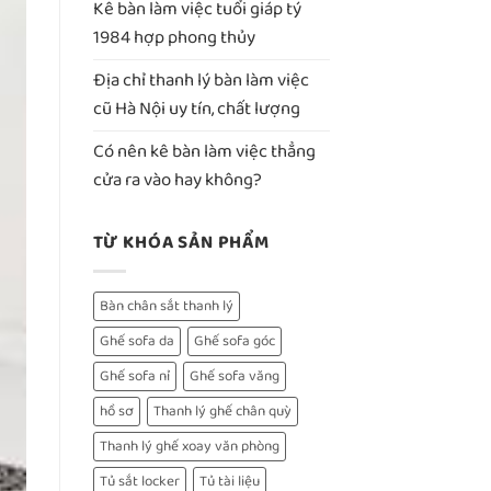
Kê bàn làm việc tuổi giáp tý
1984 hợp phong thủy
Địa chỉ thanh lý bàn làm việc
cũ Hà Nội uy tín, chất lượng
Có nên kê bàn làm việc thẳng
cửa ra vào hay không?
TỪ KHÓA SẢN PHẨM
Bàn chân sắt thanh lý
Ghế sofa da
Ghế sofa góc
Ghế sofa nỉ
Ghế sofa văng
hồ sơ
Thanh lý ghế chân quỳ
Thanh lý ghế xoay văn phòng
Tủ sắt locker
Tủ tài liệu