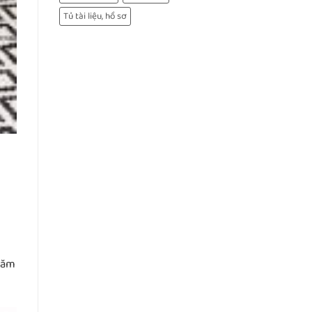
Tủ tài liệu, hồ sơ
năm