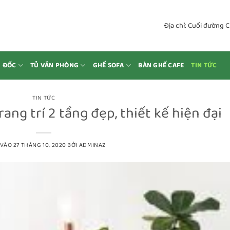
Địa chỉ: Cuối đường 
M ĐỐC
TỦ VĂN PHÒNG
GHẾ SOFA
BÀN GHẾ CAFE
TIN TỨC
TIN TỨC
ang trí 2 tầng đẹp, thiết kế hiện đại
 VÀO
27 THÁNG 10, 2020
BỞI
ADMINAZ