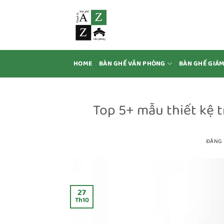
Bỏ
qua
nội
dung
HOME
BÀN GHẾ VĂN PHÒNG
BÀN GHẾ GIÁ
Top 5+ mẫu thiết kệ tr
ĐĂNG
27
Th10