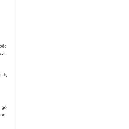
hoặc
 các
ịch,
u gỗ
ng.