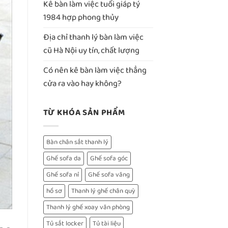
Kê bàn làm việc tuổi giáp tý
1984 hợp phong thủy
Địa chỉ thanh lý bàn làm việc
cũ Hà Nội uy tín, chất lượng
Có nên kê bàn làm việc thẳng
cửa ra vào hay không?
TỪ KHÓA SẢN PHẨM
Bàn chân sắt thanh lý
Ghế sofa da
Ghế sofa góc
Ghế sofa nỉ
Ghế sofa văng
hồ sơ
Thanh lý ghế chân quỳ
Thanh lý ghế xoay văn phòng
Tủ sắt locker
Tủ tài liệu