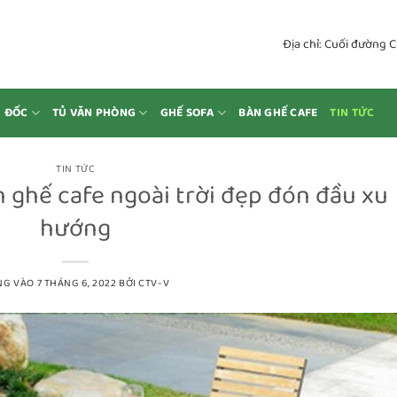
Địa chỉ: Cuối đường 
M ĐỐC
TỦ VĂN PHÒNG
GHẾ SOFA
BÀN GHẾ CAFE
TIN TỨC
TIN TỨC
 ghế cafe ngoài trời đẹp đón đầu xu
hướng
NG VÀO
7 THÁNG 6, 2022
BỞI
CTV-V