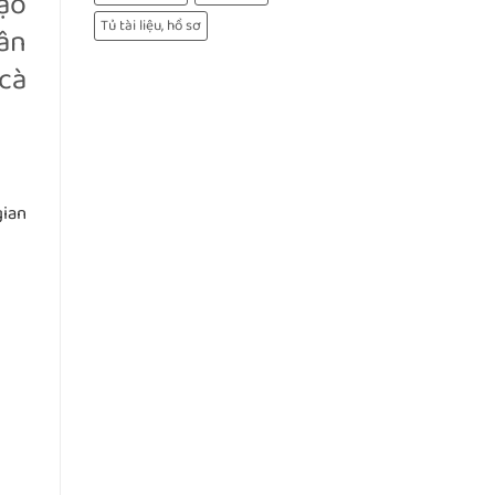
tạo
Tủ tài liệu, hồ sơ
ân
 cà
gian