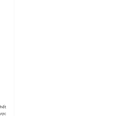
 hết
hược