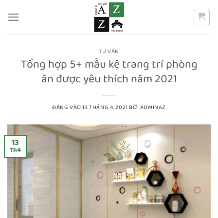
Bỏ
qua
nội
dung
TƯ VẤN
Tổng hợp 5+ mẫu kệ trang trí phòng
ăn được yêu thích năm 2021
ĐĂNG VÀO
13 THÁNG 4, 2021
BỞI
ADMINAZ
13
Th4