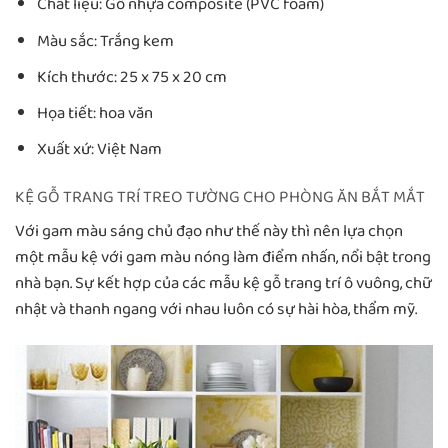
Chất liệu: Gỗ nhựa composite (PVC foam)
Màu sắc: Trắng kem
Kích thước: 25 x 75 x 20 cm
Họa tiết: hoa văn
Xuất xứ: Việt Nam
KỆ GỖ TRANG TRÍ TREO TƯỜNG CHO PHÒNG ĂN BẮT MẮT
Với gam màu sáng chủ đạo như thế này thì nên lựa chọn
một mẫu kệ với gam màu nóng làm điểm nhấn, nổi bật trong
nhà bạn. Sự kết hợp của các mẫu kệ gỗ trang trí ô vuông, chữ
nhật và thanh ngang với nhau luôn có sự hài hòa, thẩm mỹ.