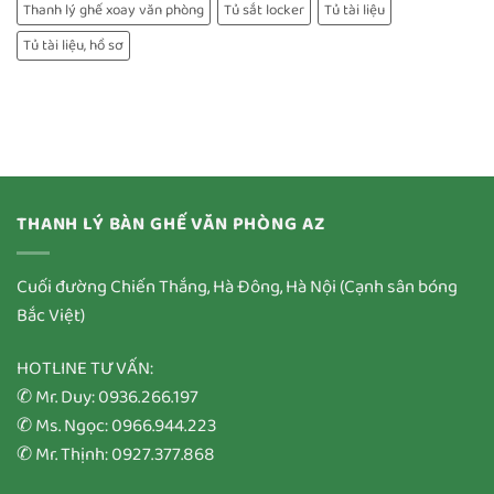
Thanh lý ghế xoay văn phòng
Tủ sắt locker
Tủ tài liệu
Tủ tài liệu, hồ sơ
THANH LÝ BÀN GHẾ VĂN PHÒNG AZ
Cuối đường Chiến Thắng, Hà Đông, Hà Nội (Cạnh sân bóng
Bắc Việt)
HOTLINE TƯ VẤN:
✆ Mr. Duy: 0936.266.197
✆ Ms. Ngọc: 0966.944.223
✆ Mr. Thịnh: 0927.377.868