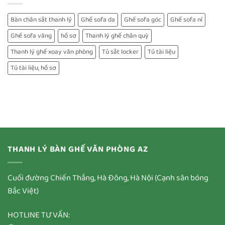
Bàn chân sắt thanh lý
Ghế sofa da
Ghế sofa góc
Ghế sofa nỉ
Ghế sofa văng
hồ sơ
Thanh lý ghế chân quỳ
Thanh lý ghế xoay văn phòng
Tủ sắt locker
Tủ tài liệu
Tủ tài liệu, hồ sơ
THANH LÝ BÀN GHẾ VĂN PHÒNG AZ
Cuối đường Chiến Thắng, Hà Đông, Hà Nội (Cạnh sân bóng
Bắc Việt)
HOTLINE TƯ VẤN: