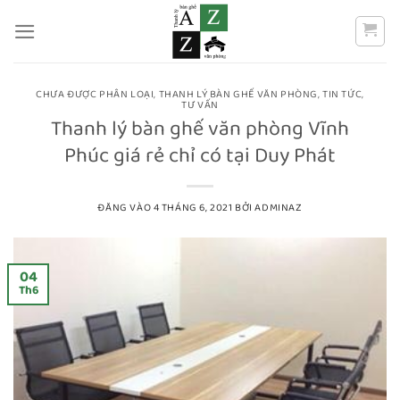
Bỏ
qua
nội
dung
CHƯA ĐƯỢC PHÂN LOẠI
,
THANH LÝ BÀN GHẾ VĂN PHÒNG
,
TIN TỨC
,
TƯ VẤN
Thanh lý bàn ghế văn phòng Vĩnh
Phúc giá rẻ chỉ có tại Duy Phát
ĐĂNG VÀO
4 THÁNG 6, 2021
BỞI
ADMINAZ
04
Th6