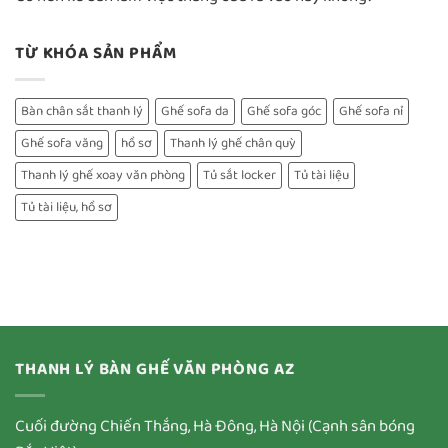
TỪ KHÓA SẢN PHẨM
Bàn chân sắt thanh lý
Ghế sofa da
Ghế sofa góc
Ghế sofa nỉ
Ghế sofa văng
hồ sơ
Thanh lý ghế chân quỳ
Thanh lý ghế xoay văn phòng
Tủ sắt locker
Tủ tài liệu
Tủ tài liệu, hồ sơ
THANH LÝ BÀN GHẾ VĂN PHÒNG AZ
Cuối đường Chiến Thắng, Hà Đông, Hà Nội (Cạnh sân bóng