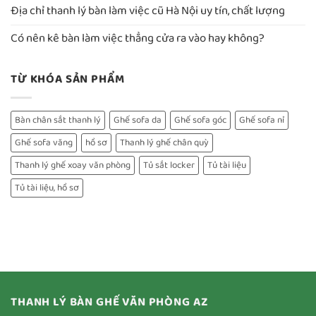
Địa chỉ thanh lý bàn làm việc cũ Hà Nội uy tín, chất lượng
Có nên kê bàn làm việc thẳng cửa ra vào hay không?
TỪ KHÓA SẢN PHẨM
Bàn chân sắt thanh lý
Ghế sofa da
Ghế sofa góc
Ghế sofa nỉ
Ghế sofa văng
hồ sơ
Thanh lý ghế chân quỳ
Thanh lý ghế xoay văn phòng
Tủ sắt locker
Tủ tài liệu
Tủ tài liệu, hồ sơ
THANH LÝ BÀN GHẾ VĂN PHÒNG AZ