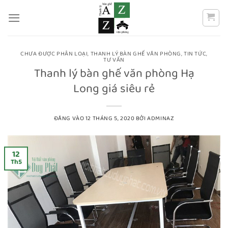
Bỏ
qua
nội
dung
CHƯA ĐƯỢC PHÂN LOẠI
,
THANH LÝ BÀN GHẾ VĂN PHÒNG
,
TIN TỨC
,
TƯ VẤN
Thanh lý bàn ghế văn phòng Hạ
Long giá siêu rẻ
ĐĂNG VÀO
12 THÁNG 5, 2020
BỞI
ADMINAZ
12
Th5